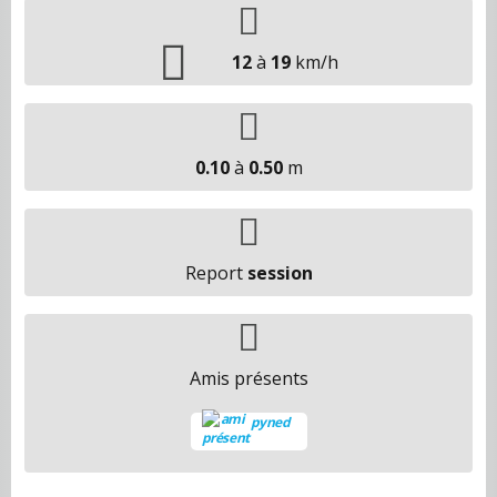
12
à
19
km/h
0.10
à
0.50
m
Report
session
Amis présents
pyned