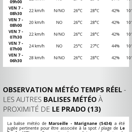
09h00
VEN 7 -
22 km/h
N/NO
26°C
28°C
42%
10
08h30
VEN 7 -
20 km/h
NO
26°C
28°C
42%
10
08h00
VEN 7 -
22 km/h
N/NO
26°C
28°C
42%
10
07h30
VEN 7 -
24 km/h
NO
25°C
27°C
44%
10
07h00
VEN 7 -
28 km/h
N/NO
26°C
28°C
42%
10
06h30
OBSERVATION MÉTÉO TEMPS RÉEL
-
LES AUTRES
BALISES MÉTÉO
À
PROXIMITÉ DE
LE PRADO (13)
La balise météo de
Marseille - Marignane (5434)
a été
jugée pertinente pour être associée à la spot / plage de
Le