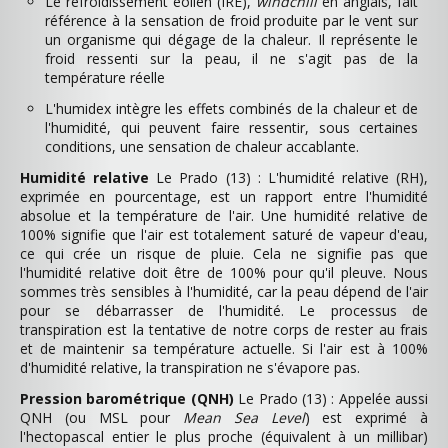
Le refroidissement éolien (IRE),
windchill
en anglais, fait
référence à la sensation de froid produite par le vent sur
un organisme qui dégage de la chaleur. Il représente le
froid ressenti sur la peau, il ne s'agit pas de la
température réelle
L'humidex intègre les effets combinés de la chaleur et de
l'humidité, qui peuvent faire ressentir, sous certaines
conditions, une sensation de chaleur accablante.
Humidité relative
Le Prado (13) : L'humidité relative (RH),
exprimée en pourcentage, est un rapport entre l'humidité
absolue et la température de l'air. Une humidité relative de
100% signifie que l'air est totalement saturé de vapeur d'eau,
ce qui crée un risque de pluie. Cela ne signifie pas que
l'humidité relative doit être de 100% pour qu'il pleuve. Nous
sommes très sensibles à l'humidité, car la peau dépend de l'air
pour se débarrasser de l'humidité. Le processus de
transpiration est la tentative de notre corps de rester au frais
et de maintenir sa température actuelle. Si l'air est à 100%
d'humidité relative, la transpiration ne s'évapore pas.
Pression barométrique (QNH)
Le Prado (13) : Appelée aussi
QNH (ou MSL pour
Mean Sea Level
) est exprimé à
l'hectopascal entier le plus proche (équivalent à un millibar)