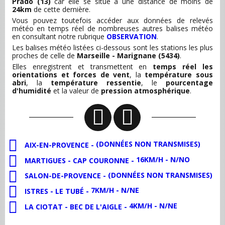
Prado (13)
car elle se situe à une distance de moins de
24km
de cette dernière.
Vous pouvez toutefois accéder aux données de relevés
météo en temps réel de nombreuses autres balises météo
en consultant notre rubrique
OBSERVATION
.
Les balises météo listées ci-dessous sont les stations les plus
proches de celle de
Marseille - Marignane (5434)
.
Elles enregistrent et transmettent en
temps réel les
orientations et forces de vent
, la
température sous
abri
, la
température ressentie
, le
pourcentage
d'humidité
et la valeur de
pression atmosphérique
.
(DONNÉES NON TRANSMISES)
AIX-EN-PROVENCE -
16KM/H - N/NO
MARTIGUES - CAP COURONNE -
(DONNÉES NON TRANSMISES)
SALON-DE-PROVENCE -
7KM/H - N/NE
ISTRES - LE TUBÉ -
4KM/H - N/NE
LA CIOTAT - BEC DE L'AIGLE -