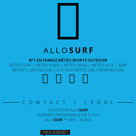
ALLO
SURF
N°1 EN FRANCE MÉTÉO SPORTS OUTDOOR
MÉTÉO SURF
MÉTÉO PLAGE
MÉTÉO NEIGE
MÉTÉO VILLE
SURF
REPORT
BOUÉES LIVE
STATIONS MÉTÉO LIVE
WEBCAMS LIVE
CONTACT | LÉGAL
CONTACTER
ALLO
SURF
DONNÉES PERSONNELLES (R.G.P.D.)
ALLO
SURF
™ 2005 - 2026 ©
I'M A LEGEND !