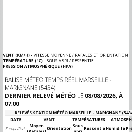
VENT (KM/H)
- VITESSE MOYENNE / RAFALES ET ORIENTATION
TEMPÉRATURE (°C)
- SOUS ABRI / RESSENTIE
PRESSION ATMOSPHÉRIQUE (HPA)
BALISE MÉTÉO TEMPS RÉEL MARSEILLE -
MARIGNANE (5434)
DERNIER RELEVÉ MÉTÉO
LE
08/08/2026, À
07:00
RELEVÉS STATION MÉTÉO MARSEILLE - MARIGNANE (543
DATE
VENT
TEMPÉRATURES
ATMOSPH
Moyen
Sous
Orientation
Ressentie
Humidité
Pr
Europe/Paris
(Rafales)
abri