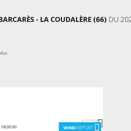
 BARCARÈS - LA COUDALÈRE (66)
DU 202
nfos
suivante
WIND
REPORT