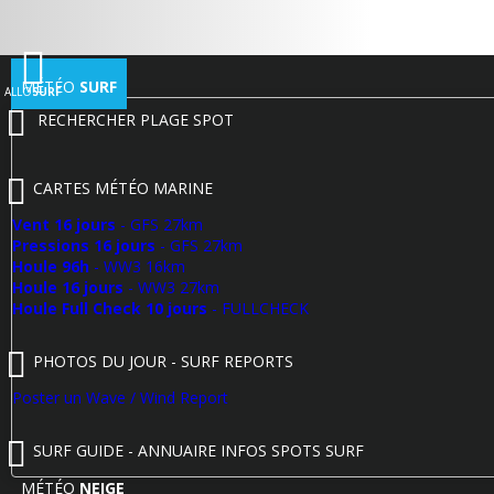
MÉTÉO
SURF
ALLO
SURF
RECHERCHER PLAGE SPOT
CARTES MÉTÉO MARINE
Vent 16 jours
- GFS 27km
Pressions 16 jours
- GFS 27km
Houle 96h
- WW3 16km
Houle 16 jours
- WW3 27km
Houle Full Check 10 jours
- FULLCHECK
PHOTOS DU JOUR - SURF REPORTS
Poster un Wave / Wind Report
SURF GUIDE - ANNUAIRE INFOS SPOTS SURF
MÉTÉO
NEIGE