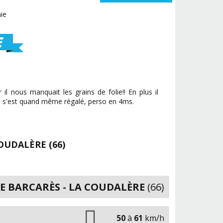
E
l nous manquait les grains de folie!! En plus il
n s'est quand même régalé, perso en 4ms.
COUDALÈRE (66)
E BARCARÈS - LA COUDALÈRE
(66)
50
à
61
km/h