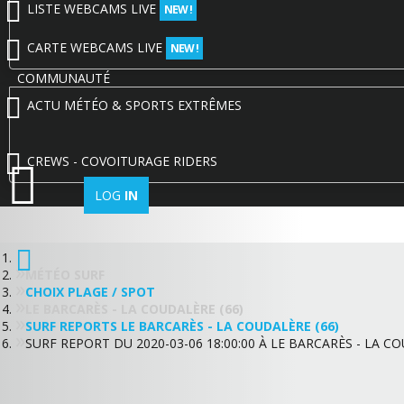
LISTE WEBCAMS LIVE
NEW !
CARTE WEBCAMS LIVE
NEW !
COMMUNAUTÉ
ACTU MÉTÉO & SPORTS EXTRÊMES
CREWS - COVOITURAGE RIDERS
LOG
IN
MÉTÉO SURF
CHOIX PLAGE / SPOT
LE BARCARÈS - LA COUDALÈRE (66)
SURF REPORTS LE BARCARÈS - LA COUDALÈRE (66)
SURF REPORT DU 2020-03-06 18:00:00 À LE BARCARÈS - LA CO