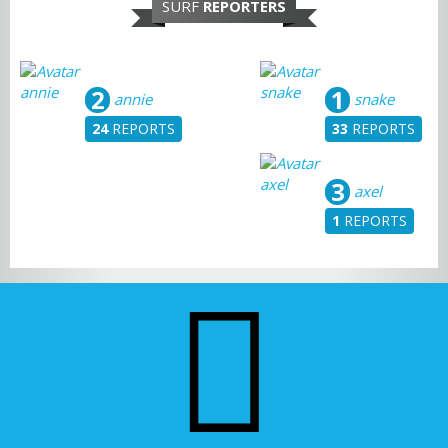
SURF
REPORTERS
2
1
annie
snake
24
REPORTS
33
REPORTS
3
axel
1
REPORTS