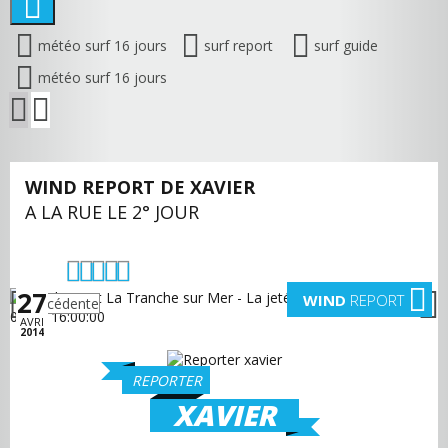
météo surf 16 jours
surf report
surf guide
météo surf 16 jours
WIND REPORT DE XAVIER
A LA RUE LE 2° JOUR
27
WIND
REPORT
précédente
suivante
AVRI
2014
REPORTER
XAVIER