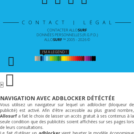
CONTACT | LÉGAL
CONTACTER
ALLO
SURF
DONNÉES PERSONNELLES (R.G.P.D.)
ALLO
SURF
™ 2005 - 2026 ©
I'M A LEGEND !
×
NAVIGATION AVEC ADBLOCKER DÉTÉCTÉE
Vous utilisez un navigateur sur lequel un adblocker (bloqueur de
publicité) est activé. Afin d'être accessible au plus grand nombre,
Allosurf
a fait le choix de laisser un accès gratuit à ses contenus à la
seule condition que des publicités soient affichées sur ses pages lors
de leurs consultations.
Le fait d'utiliser un
adblocker
vient heurter le modèle économiqu