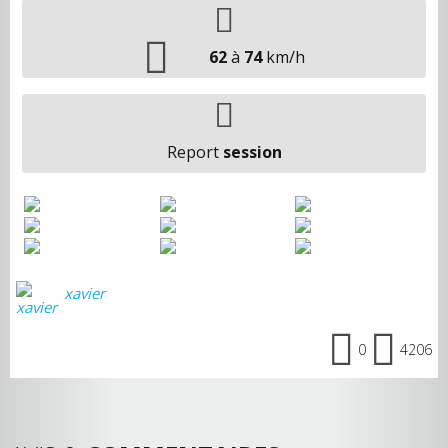
62
à
74
km/h
Report
session
xavier
0
4206