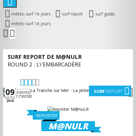
météo surf 16 jours
surf report
surf guide
météo surf 16 jours
SURF REPORT DE M@NULR
ROUND 2 : L\'EMBARCADÈRE
09
SURF
REPORT
précédente
suivante
OCTO
2010
REPORTER
M@NULR