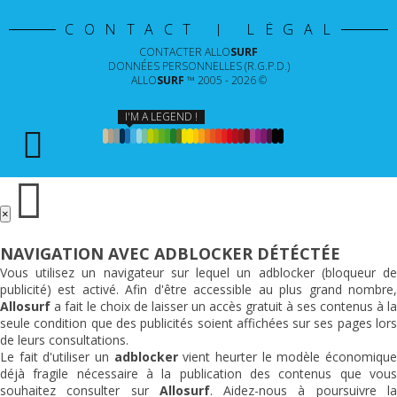
CONTACT | LÉGAL
CONTACTER
ALLO
SURF
DONNÉES PERSONNELLES (R.G.P.D.)
ALLO
SURF
™ 2005 - 2026 ©
I'M A LEGEND !
×
NAVIGATION AVEC ADBLOCKER DÉTÉCTÉE
Vous utilisez un navigateur sur lequel un adblocker (bloqueur de
publicité) est activé. Afin d'être accessible au plus grand nombre,
Allosurf
a fait le choix de laisser un accès gratuit à ses contenus à la
seule condition que des publicités soient affichées sur ses pages lors
de leurs consultations.
Le fait d'utiliser un
adblocker
vient heurter le modèle économiqu
déjà fragile nécessaire à la publication des contenus que vous
souhaitez consulter sur
Allosurf
. Aidez-nous à poursuivre l