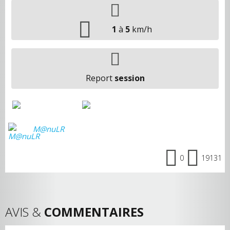
1
à
5
km/h
Report
session
M@nuLR
0
19131
AVIS &
COMMENTAIRES