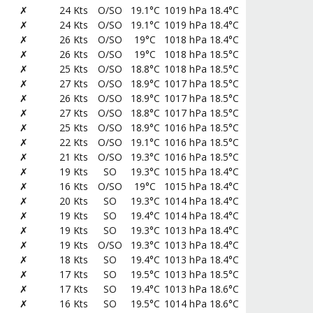
✗
24 Kts
O/SO
19.1°C
1019 hPa
18.4°C
✗
24 Kts
O/SO
19.1°C
1019 hPa
18.4°C
✗
26 Kts
O/SO
19°C
1018 hPa
18.4°C
✗
26 Kts
O/SO
19°C
1018 hPa
18.5°C
✗
25 Kts
O/SO
18.8°C
1018 hPa
18.5°C
✗
27 Kts
O/SO
18.9°C
1017 hPa
18.5°C
✗
26 Kts
O/SO
18.9°C
1017 hPa
18.5°C
✗
27 Kts
O/SO
18.8°C
1017 hPa
18.5°C
✗
25 Kts
O/SO
18.9°C
1016 hPa
18.5°C
✗
22 Kts
O/SO
19.1°C
1016 hPa
18.5°C
✗
21 Kts
O/SO
19.3°C
1016 hPa
18.5°C
✗
19 Kts
SO
19.3°C
1015 hPa
18.4°C
✗
16 Kts
O/SO
19°C
1015 hPa
18.4°C
✗
20 Kts
SO
19.3°C
1014 hPa
18.4°C
✗
19 Kts
SO
19.4°C
1014 hPa
18.4°C
✗
19 Kts
SO
19.3°C
1013 hPa
18.4°C
✗
19 Kts
O/SO
19.3°C
1013 hPa
18.4°C
✗
18 Kts
SO
19.4°C
1013 hPa
18.4°C
✗
17 Kts
SO
19.5°C
1013 hPa
18.5°C
✗
17 Kts
SO
19.4°C
1013 hPa
18.6°C
✗
16 Kts
SO
19.5°C
1014 hPa
18.6°C