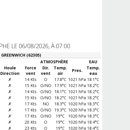
E LE 06/08/2026, À 07:00
GREENWICH (62305)
ATMOSPHÈRE
EAU
Houle
Force
Dir.
Temp.
Temp.
Pres.
Direction
vent
vent
air
eau
✗
14 Kts
O
17.8°C
1021 hPa
18.1°C
✗
15 Kts
O/NO
17.9°C
1021 hPa
18.2°C
✗
14 Kts
O/NO
18.1°C
1021 hPa
18.2°C
✗
15 Kts
O/NO
18.2°C
1021 hPa
18.2°C
✗
17 Kts
NO
18.3°C
1020 hPa
18.3°C
✗
17 Kts
O/NO
19.3°C
1020 hPa
18.3°C
✗
17 Kts
O/NO
19°C
1020 hPa
18.3°C
✗
20 Kts
O
19°C
1020 hPa
18.4°C
✗
23 Kts
O
19°C
1020 hPa
18.4°C