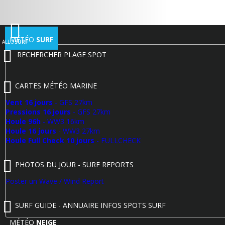
MÉTÉO
SURF
ALLO
SURF
RECHERCHER PLAGE SPOT
CARTES MÉTÉO MARINE
Vent 16 jours
- GFS 27km
Pressions 16 jours
- GFS 27km
Houle 96h
- WW3 16km
Houle 16 jours
- WW3 27km
Houle Full Check 10 jours
- FULLCHECK
PHOTOS DU JOUR - SURF REPORTS
Poster un Wave / Wind Report
SURF GUIDE - ANNUAIRE INFOS SPOTS SURF
MÉTÉO
NEIGE