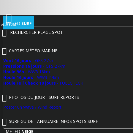
MÉTÉO
SURF
ALLO
SURF
RECHERCHER PLAGE SPOT
CARTES MÉTÉO MARINE
Vent 16 jours
- GFS 27km
Pressions 16 jours
- GFS 27km
Houle 96h
- WW3 16km
Houle 16 jours
- WW3 27km
Houle Full Check 10 jours
- FULLCHECK
PHOTOS DU JOUR - SURF REPORTS
Poster un Wave / Wind Report
SURF GUIDE - ANNUAIRE INFOS SPOTS SURF
MÉTÉO
NEIGE