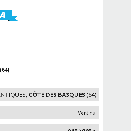
A
(64)
ANTIQUES,
CÔTE DES BASQUES
(64)
Vent nul
0.50
à
0.90
m