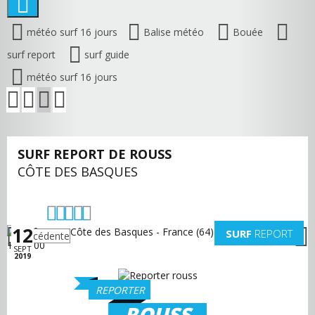
météo surf 16 jours
Balise météo
Bouée
surf report
surf guide
météo surf 16 jours
SURF REPORT DE ROUSS
CÔTE DES BASQUES
12
SURF
REPORT
précédente
suivante
SEPT
2019
REPORTER
ROUSS