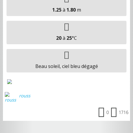
1.25
à
1.80
m
20
à
25
°C
Beau soleil, ciel bleu dégagé
rouss
0
1716