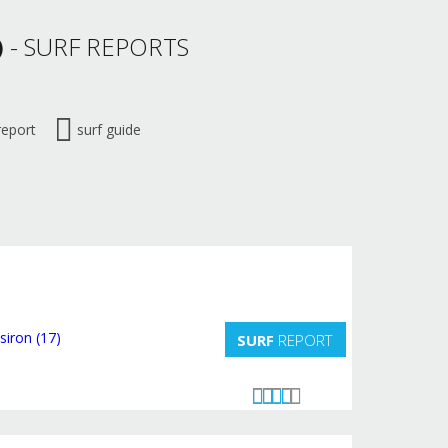
)
- SURF REPORTS
report
surf guide
SURF
REPORT