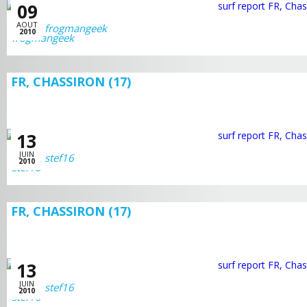
09
AOUT
frogmangeek
2010
FR, CHASSIRON (17)
13
JUIN
stef16
2010
FR, CHASSIRON (17)
13
JUIN
stef16
2010