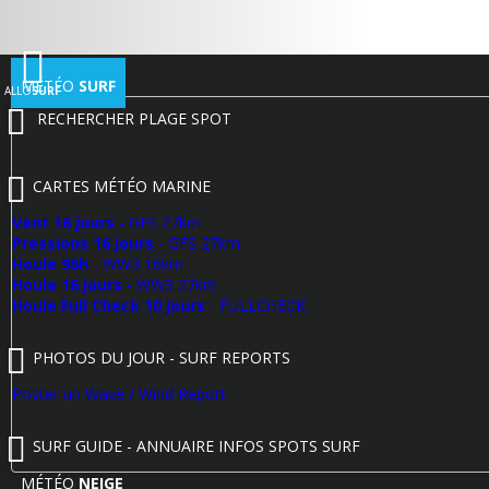
MÉTÉO
SURF
ALLO
SURF
RECHERCHER PLAGE SPOT
CARTES MÉTÉO MARINE
Vent 16 jours
- GFS 27km
Pressions 16 jours
- GFS 27km
Houle 96h
- WW3 16km
Houle 16 jours
- WW3 27km
Houle Full Check 10 jours
- FULLCHECK
PHOTOS DU JOUR - SURF REPORTS
Poster un Wave / Wind Report
SURF GUIDE - ANNUAIRE INFOS SPOTS SURF
MÉTÉO
NEIGE