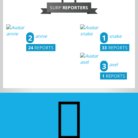
SURF
REPORTERS
2
1
annie
snake
24
REPORTS
33
REPORTS
3
axel
1
REPORTS