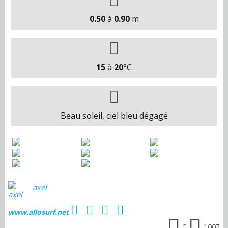
0.50
à
0.90
m
15
à
20
°C
Beau soleil, ciel bleu dégagé
axel
www.allosurf.net
0
1007