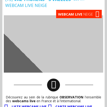
WEBCAM LIVE NEIGE
WEBCAM LIVE
NEIGE
Découvrez au sein de la rubrique
OBSERVATION
l'ensemble
des
webcams live
en France et à l'international.
LISTE WEBCAMS LIVE
CARTE WEBCAMS LIVE