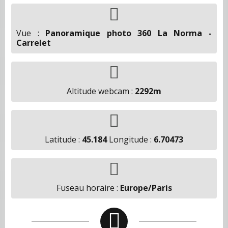
Vue :
Panoramique photo 360 La Norma -
Carrelet
Altitude webcam :
2292m
Latitude :
45.184
Longitude :
6.70473
Fuseau horaire :
Europe/Paris