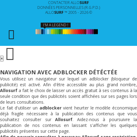
CONTACTER
ALLO
SURF
DONNÉES PERSONNELLES (R.G.P.D.)
ALLO
SURF
™ 2005 - 2026 ©
I'M A LEGEND !
×
NAVIGATION AVEC ADBLOCKER DÉTÉCTÉE
Vous utilisez un navigateur sur lequel un adblocker (bloqueur de
publicité) est activé. Afin d'être accessible au plus grand nombre,
Allosurf
a fait le choix de laisser un accès gratuit à ses contenus à la
seule condition que des publicités soient affichées sur ses pages lors
de leurs consultations.
Le fait d'utiliser un
adblocker
vient heurter le modèle économiqu
déjà fragile nécessaire à la publication des contenus que vous
souhaitez consulter sur
Allosurf
. Aidez-nous à poursuivre l
publication de nos contenus en laissant s'afficher les quelques
publicités présentes sur cette page.
Afin de pouvoir consulter à nouveau
Allosurf
sans restriction,