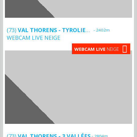
(73)
VAL THORENS - TYROLIENNE LA BEE
- 2402m
WEBCAM LIVE NEIGE
WEBCAM LIVE
NEIGE
(73)
VAL THORENS - 3 VALLÉES
- 2804m