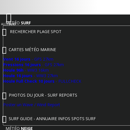
MÉTÉO
SURF
ALLO
SURF
RECHERCHER PLAGE SPOT
CARTES MÉTÉO MARINE
Vent 16 jours
- GFS 27km
Pressions 16 jours
- GFS 27km
Houle 96h
- WW3 16km
Houle 16 jours
- WW3 27km
Houle Full Check 10 jours
- FULLCHECK
PHOTOS DU JOUR - SURF REPORTS
Poster un Wave / Wind Report
SURF GUIDE - ANNUAIRE INFOS SPOTS SURF
MÉTÉO
NEIGE