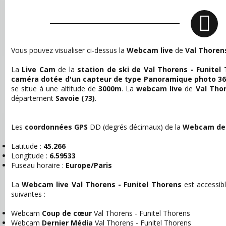
Vous pouvez visualiser ci-dessus la
Webcam live
de
Val Thorens
La
Live Cam
de la
station de ski de Val Thorens - Funitel
caméra dotée d'un capteur de type Panoramique photo 3
se situe à une altitude de
3000m
. La
webcam live
de
Val Thor
département
Savoie
(73)
.
Les
coordonnées GPS
DD (degrés décimaux) de la
Webcam de V
Latitude :
45.266
Longitude :
6.59533
Fuseau horaire :
Europe/Paris
La
Webcam live Val Thorens - Funitel Thorens
est accessibl
suivantes :
Webcam
Coup de cœur
Val Thorens - Funitel Thorens
Webcam
Dernier Média
Val Thorens - Funitel Thorens