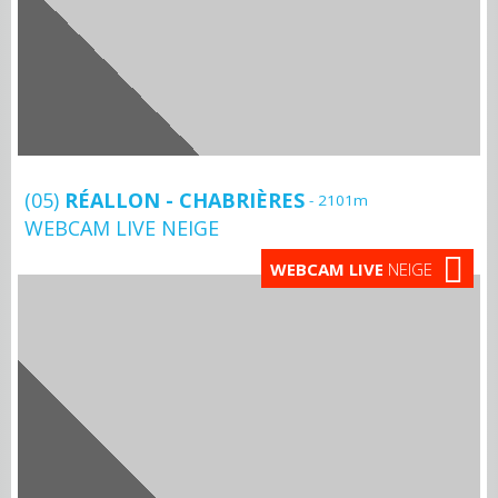
(05)
RÉALLON - CHABRIÈRES
- 2101m
WEBCAM LIVE NEIGE
WEBCAM LIVE
NEIGE