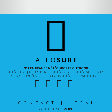
ALLO
SURF
N°1 EN FRANCE MÉTÉO SPORTS OUTDOOR
MÉTÉO SURF
MÉTÉO PLAGE
MÉTÉO NEIGE
MÉTÉO VILLE
SURF
REPORT
BOUÉES LIVE
STATIONS MÉTÉO LIVE
WEBCAMS LIVE
CONTACT | LÉGAL
CONTACTER
ALLO
SURF