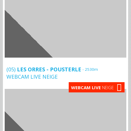
(05)
LES ORRES - POUSTERLE
- 2530m
WEBCAM LIVE NEIGE
WEBCAM LIVE
NEIGE