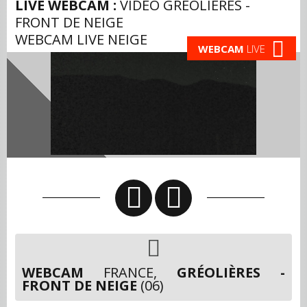
LIVE WEBCAM :
VIDEO GRÉOLIÈRES -
FRONT DE NEIGE
WEBCAM LIVE NEIGE
WEBCAM
LIVE
WEBCAM
FRANCE,
GRÉOLIÈRES -
FRONT DE NEIGE
(06)