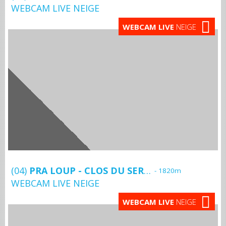
WEBCAM LIVE NEIGE
WEBCAM LIVE
NEIGE
(04)
PRA LOUP - CLOS DU SERRE
- 1820m
WEBCAM LIVE NEIGE
WEBCAM LIVE
NEIGE