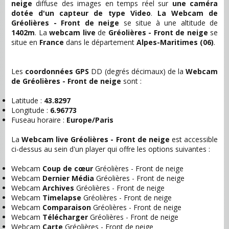
neige
diffuse des images en temps réel sur
une caméra
dotée d'un capteur de type Video
.
La Webcam de
Gréolières - Front de neige
se situe à une altitude de
1402m
. La
webcam live
de
Gréolières - Front de neige
se
situe en
France
dans le département
Alpes-Maritimes
(06)
.
Les
coordonnées GPS
DD (degrés décimaux) de la
Webcam
de Gréolières - Front de neige
sont :
Latitude :
43.8297
Longitude :
6.96773
Fuseau horaire :
Europe/Paris
La
Webcam live Gréolières - Front de neige
est accessible
ci-dessus au sein d'un player qui offre les options suivantes :
Webcam
Coup de cœur
Gréolières - Front de neige
Webcam
Dernier Média
Gréolières - Front de neige
Webcam
Archives
Gréolières - Front de neige
Webcam
Timelapse
Gréolières - Front de neige
Webcam
Comparaison
Gréolières - Front de neige
Webcam
Télécharger
Gréolières - Front de neige
Webcam
Carte
Gréolières - Front de neige