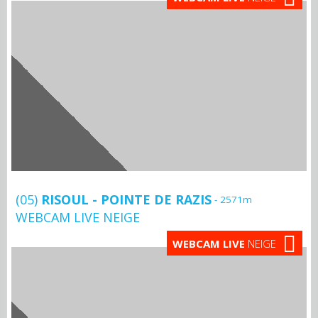
(05)
RISOUL - POINTE DE RAZIS
- 2571m
WEBCAM LIVE NEIGE
WEBCAM LIVE
NEIGE