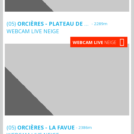
(05)
ORCIÈRES - PLATEAU DE ROCHEROUSSE
- 2289m
WEBCAM LIVE NEIGE
WEBCAM LIVE
NEIGE
(05)
ORCIÈRES - LA FAVUE
- 2386m