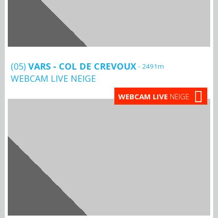
(05)
VARS - COL DE CREVOUX
- 2491m
WEBCAM LIVE NEIGE
WEBCAM LIVE
NEIGE