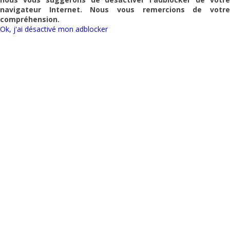
navigateur Internet. Nous vous remercions de votre
compréhension.
Ok, j'ai désactivé mon adblocker