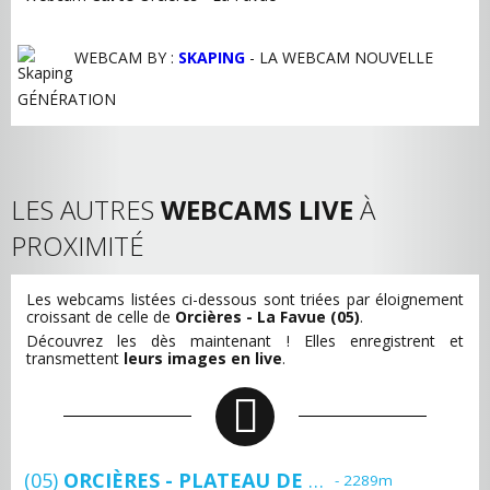
WEBCAM BY :
SKAPING
- LA WEBCAM NOUVELLE
GÉNÉRATION
LES AUTRES
WEBCAMS LIVE
À
PROXIMITÉ
Les webcams listées ci-dessous sont triées par éloignement
croissant de celle de
Orcières - La Favue (05)
.
Découvrez les dès maintenant ! Elles enregistrent et
transmettent
leurs images en live
.
(05)
ORCIÈRES - PLATEAU DE ROCHEROUSSE
- 2289m