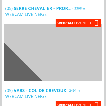
(05)
SERRE CHEVALIER - PROREL
- 2398m
WEBCAM LIVE NEIGE
WEBCAM LIVE
NEIGE
(05)
VARS - COL DE CREVOUX
- 2491m
WEBCAM LIVE NEIGE
WEBCAM LIVE
NEIGE