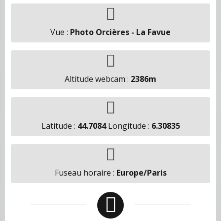
Vue :
Photo Orcières - La Favue
Altitude webcam :
2386m
Latitude :
44.7084
Longitude :
6.30835
Fuseau horaire :
Europe/Paris