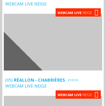
WEBCAM LIVE NEIGE
WEBCAM LIVE
NEIGE
(05)
RÉALLON - CHABRIÈRES
- 2101m
WEBCAM LIVE NEIGE
WEBCAM LIVE
NEIGE