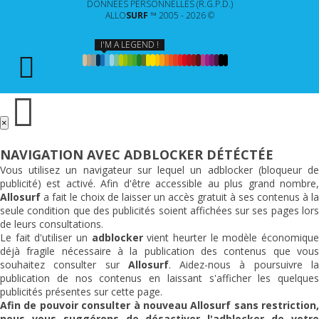
DONNÉES PERSONNELLES (R.G.P.D.)
ALLO
SURF
™ 2005 - 2026 ©
I'M A LEGEND !
×
NAVIGATION AVEC ADBLOCKER DÉTÉCTÉE
Vous utilisez un navigateur sur lequel un adblocker (bloqueur de
publicité) est activé. Afin d'être accessible au plus grand nombre,
Allosurf
a fait le choix de laisser un accès gratuit à ses contenus à la
seule condition que des publicités soient affichées sur ses pages lors
de leurs consultations.
Le fait d'utiliser un
adblocker
vient heurter le modèle économiqu
déjà fragile nécessaire à la publication des contenus que vous
souhaitez consulter sur
Allosurf
. Aidez-nous à poursuivre l
publication de nos contenus en laissant s'afficher les quelques
publicités présentes sur cette page.
Afin de pouvoir consulter à nouveau
Allosurf
sans restriction,
nous vous suggérons de désactiver l'adblocker de votre