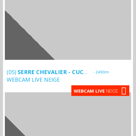
(05)
SERRE CHEVALIER - CUCUMELLE
- 2490m
WEBCAM LIVE NEIGE
WEBCAM LIVE
NEIGE