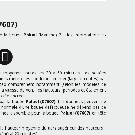
7607)
 de la bouée
Paluel
(Manche) ? ... les informations ci-
n moyenne toutes les 30 à 60 minutes. Les bouées
nnées météo des conditions en mer (large ou côtes) par
 météo comprennent notamment (selon les modèles de
t la vitesse du vent, les hauteurs, périodes et étalement
bouée ancrée.
 par la bouée
Paluel (07607)
. Les données peuvent ne
 la normale d'une bouée défectueuse ne dépend pas de
onnée disponible pour la bouée
Paluel (07607)
en tête
t la hauteur moyenne du tiers supérieur des hauteurs
général 20 minutes).