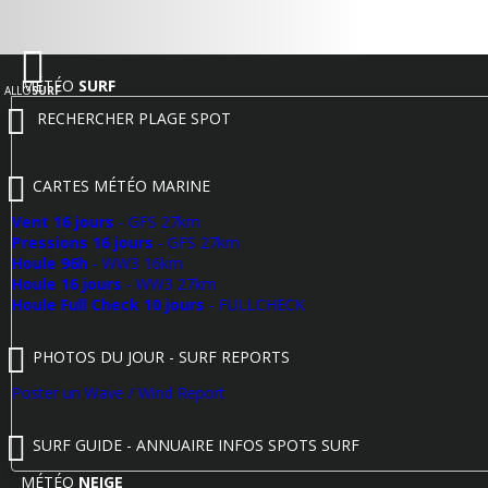
MÉTÉO
SURF
ALLO
SURF
RECHERCHER PLAGE SPOT
CARTES MÉTÉO MARINE
Vent 16 jours
- GFS 27km
Pressions 16 jours
- GFS 27km
Houle 96h
- WW3 16km
Houle 16 jours
- WW3 27km
Houle Full Check 10 jours
- FULLCHECK
PHOTOS DU JOUR - SURF REPORTS
Poster un Wave / Wind Report
SURF GUIDE - ANNUAIRE INFOS SPOTS SURF
MÉTÉO
NEIGE