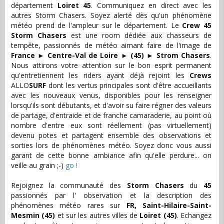
département
Loiret 45
. Communiquez en direct avec les
autres Storm Chasers. Soyez alerté dès qu'un phénomène
météo prend de l'ampleur sur le département. Le
Crew 45
Storm Chasers
est une room dédiée aux chasseurs de
tempête, passionnés de météo aimant faire de l'image de
France
►
Centre-Val de Loire
►
(45)
►
Strom Chasers
.
Nous attirons votre attention sur le bon esprit permanent
qu'entretiennent les riders ayant déjà rejoint les
Crews
ALLO
SURF
dont les vertus principales sont d'être accueillants
avec les nouveaux venus, disponibles pour les renseigner
lorsqu'ils sont débutants, et d'avoir su faire régner des valeurs
de partage, d'entraide et de franche camaraderie, au point où
nombre d'entre eux sont réellement (pas virtuellement)
devenu potes et partagent ensemble des observations et
sorties lors de phénomènes météo. Soyez donc vous aussi
garant de cette bonne ambiance afin qu'elle perdure... on
veille au grain ;-)
go !
Rejoignez la communauté des
Storm Chasers
du
45
passionnés par l' observation et la description des
phénomènes météo rares sur
FR, Saint-Hilaire-Saint-
Mesmin (45)
et sur les autres villes de
Loiret (45)
. Echangez