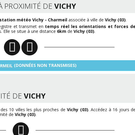
À PROXIMITÉ DE
VICHY
station météo Vichy - Charmeil
associée à ville de
Vichy (03)
.
egistre et transmet en
temps réel les orientations et forces d
. Elle se situe à une distance
6km
de
Vichy (03)
.
(DONNÉES NON TRANSMISES)
ARMEIL
ITÉ DE
VICHY
des 10 villes les plus proches de
Vichy (03)
. Accédez à 16 jours d
imité de
Vichy (03)
.