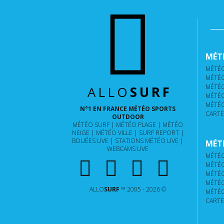
MÉTÉ
MÉTÉO
MÉTÉO
MÉTÉO
ALLO
SURF
MÉTÉO
MÉTÉO
N°1 EN FRANCE MÉTÉO SPORTS
CARTE
OUTDOOR
MÉTÉO SURF
MÉTÉO PLAGE
MÉTÉO
NEIGE
MÉTÉO VILLE
SURF REPORT
BOUÉES LIVE
STATIONS MÉTÉO LIVE
MÉTÉ
WEBCAMS LIVE
MÉTÉO
MÉTÉO
MÉTÉO
MÉTÉO
ALLO
SURF
™ 2005 - 2026 ©
MÉTÉO
CARTE