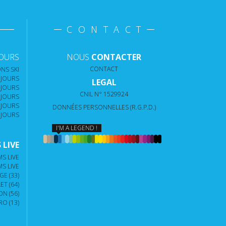
CONTACT
JOURS
NOUS
CONTACTER
CONTACT
NS SKI
 JOURS
LEGAL
 JOURS
CNIL N° 1529924
 JOURS
 JOURS
DONNÉES PERSONNELLES (R.G.P.D.)
 JOURS
I'M A LEGEND !
LIVE
S LIVE
S LIVE
E (33)
T (64)
N (56)
O (13)