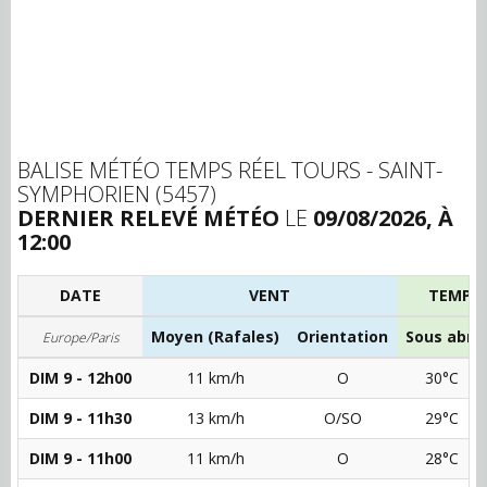
BALISE MÉTÉO TEMPS RÉEL TOURS - SAINT-
SYMPHORIEN (5457)
DERNIER RELEVÉ MÉTÉO
LE
09/08/2026, À
12:00
DATE
VENT
TEMPÉ
Moyen (Rafales)
Orientation
Sous abri
Europe/Paris
DIM 9 - 12h00
11 km/h
O
30°C
DIM 9 - 11h30
13 km/h
O/SO
29°C
DIM 9 - 11h00
11 km/h
O
28°C