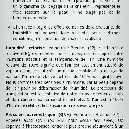
référence à la sensation de froid produite par le vent sur
un organisme qui dégage de la chaleur. Il représente le
froid ressenti sur la peau, il ne s'agit pas de la
température réelle
L'humidex intègre les effets combinés de la chaleur et de
l'humidité, qui peuvent faire ressentir, sous certaines
conditions, une sensation de chaleur accablante.
Humidité relative
Vernou-sur-Brenne (37) : L'humidité
relative (RH), exprimée en pourcentage, est un rapport entre
l'humidité absolue et la température de l'air. Une humidité
relative de 100% signifie que l'air est totalement saturé de
vapeur d'eau, ce qui crée un risque de pluie. Cela ne signifie
pas que l'humidité relative doit être de 100% pour qu'il pleuve.
Nous sommes très sensibles à l'humidité, car la peau dépend
de l'air pour se débarrasser de l'humidité. Le processus de
transpiration est la tentative de notre corps de rester au frais
et de maintenir sa température actuelle. Si l'air est à 100%
d'humidité relative, la transpiration ne s'évapore pas.
Pression barométrique (QNH)
Vernou-sur-Brenne (37) :
Appelée aussi QNH (ou MSL pour
Mean Sea Level
) est
exprimé à l'hectopascal entier le plus proche (équivalent à un