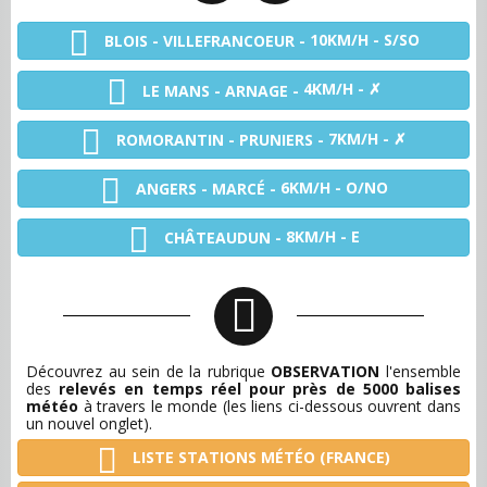
10KM/H - S/SO
BLOIS - VILLEFRANCOEUR -
4KM/H - ✗
LE MANS - ARNAGE -
7KM/H - ✗
ROMORANTIN - PRUNIERS -
6KM/H - O/NO
ANGERS - MARCÉ -
8KM/H - E
CHÂTEAUDUN -
Découvrez au sein de la rubrique
OBSERVATION
l'ensemble
des
relevés en temps réel pour près de 5000 balises
météo
à travers le monde (les liens ci-dessous ouvrent dans
un nouvel onglet).
LISTE STATIONS MÉTÉO (FRANCE)