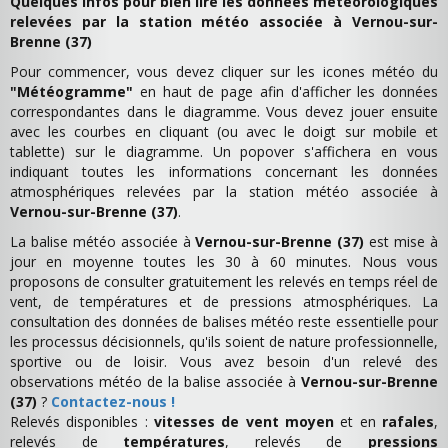
Quelques infos pour bien lire les données météorologiques
relevées par la station météo associée à Vernou-sur-
Brenne (37)
Pour commencer, vous devez cliquer sur les icones météo du
"Météogramme"
en haut de page afin d'afficher les données
correspondantes dans le diagramme. Vous devez jouer ensuite
avec les courbes en cliquant (ou avec le doigt sur mobile et
tablette) sur le diagramme. Un popover s'affichera en vous
indiquant toutes les informations concernant les données
atmosphériques relevées par la station météo associée à
Vernou-sur-Brenne (37)
.
La balise météo associée à
Vernou-sur-Brenne (37)
est mise à
jour en moyenne toutes les 30 à 60 minutes. Nous vous
proposons de consulter gratuitement les relevés en temps réel de
vent, de températures et de pressions atmosphériques. La
consultation des données de balises météo reste essentielle pour
les processus décisionnels, qu'ils soient de nature professionnelle,
sportive ou de loisir. Vous avez besoin d'un relevé des
observations météo de la balise associée à
Vernou-sur-Brenne
(37)
?
Contactez-nous !
Relevés disponibles :
vitesses de vent moyen
et en
rafales
,
relevés de
températures
, relevés de
pressions