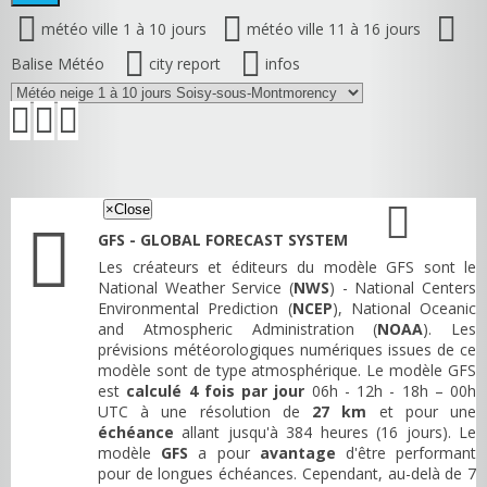
météo ville 1 à 10 jours
météo ville 11 à 16 jours
Balise Météo
city report
infos
×
Close
GFS - GLOBAL FORECAST SYSTEM
Les créateurs et éditeurs du modèle GFS sont le
National Weather Service (
NWS
) - National Centers
Environmental Prediction (
NCEP
), National Oceanic
and Atmospheric Administration (
NOAA
). Les
prévisions météorologiques numériques issues de ce
modèle sont de type atmosphérique. Le modèle GFS
est
calculé 4 fois par jour
06h - 12h - 18h – 00h
UTC à une résolution de
27 km
et pour une
échéance
allant jusqu'à 384 heures (16 jours). Le
modèle
GFS
a pour
avantage
d'être performant
pour de longues échéances. Cependant, au-delà de 7