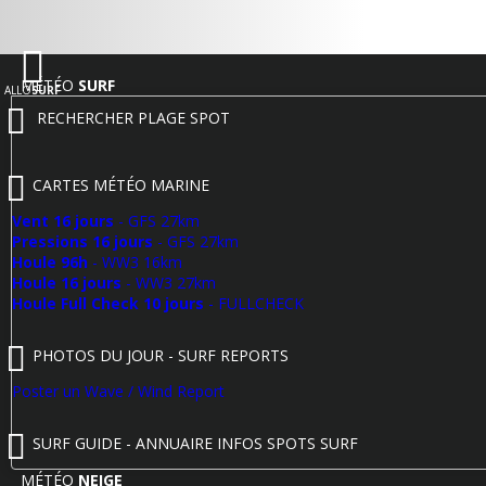
MÉTÉO
SURF
ALLO
SURF
RECHERCHER PLAGE SPOT
CARTES MÉTÉO MARINE
Vent 16 jours
- GFS 27km
Pressions 16 jours
- GFS 27km
Houle 96h
- WW3 16km
Houle 16 jours
- WW3 27km
Houle Full Check 10 jours
- FULLCHECK
PHOTOS DU JOUR - SURF REPORTS
Poster un Wave / Wind Report
SURF GUIDE - ANNUAIRE INFOS SPOTS SURF
MÉTÉO
NEIGE