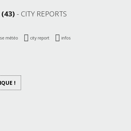
(43)
- CITY REPORTS
ise météo
city report
infos
IQUE !