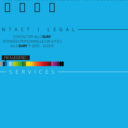
ONTACT | LÉGAL
CONTACTER
ALLO
SURF
DONNÉES PERSONNELLES (R.G.P.D.)
ALLO
SURF
™ 2005 - 2026 ©
I'M A LEGEND !
SERVICES