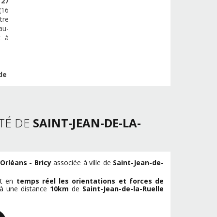
e
27
(16
tre
au-
t à
de
TÉ DE
SAINT-JEAN-DE-LA-
Orléans - Bricy
associée à ville de
Saint-Jean-de-
et en
temps réel les orientations et forces de
 à une distance
10km
de
Saint-Jean-de-la-Ruelle