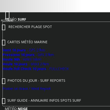
MÉTÉO
SURF
ALLO
SURF
RECHERCHER PLAGE SPOT
CARTES MÉTÉO MARINE
Vent 16 jours
- GFS 27km
Pressions 16 jours
- GFS 27km
Houle 96h
- WW3 16km
Houle 16 jours
- WW3 27km
Houle Full Check 10 jours
- FULLCHECK
PHOTOS DU JOUR - SURF REPORTS
Poster un Wave / Wind Report
SURF GUIDE - ANNUAIRE INFOS SPOTS SURF
MÉTÉO
NEIGE