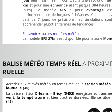
jour
06h - 12h - 18h – 00h UTC à une résolution d
km
et pour une
échéance
allant jusqu'à 384 heures 
jours). Le modèle
GFS
a pour
avantage
d'ê
performant pour de longues échéances. Cependant, 
delà de 7 jours de prévisions, les simulations son
appréhender plutôt en termes de tendances.
En savoir + sur les modèles météo
Le modèle
GFS 27km
est disponible pour la zone
Mon
BALISE MÉTÉO TEMPS RÉEL
À PROXIMI
RUELLE
Accédez aux relevés météo en temps réel de la
station météo 
la-Ruelle (45)
.
La balise météo
Orléans - Bricy (5452)
enregistre et transm
vent, la température
et bien d'autres données. Elle se situe
(45)
.