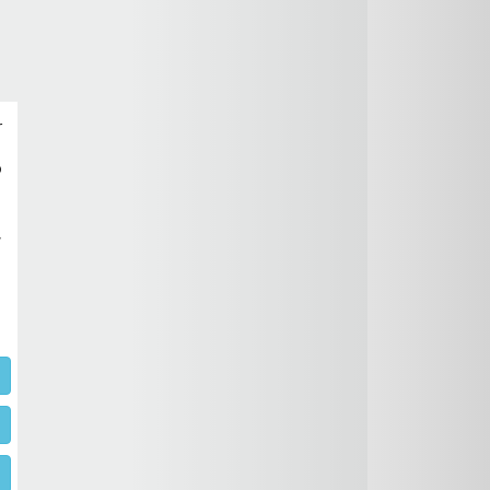
r
o
,