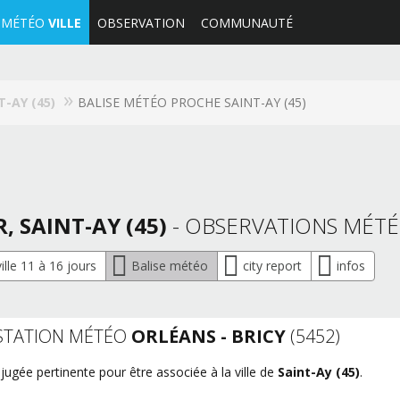
MÉTÉO
VILLE
OBSERVATION
COMMUNAUTÉ
T-AY (45)
BALISE MÉTÉO PROCHE SAINT-AY (45)
R, SAINT-AY (45)
- OBSERVATIONS MÉTÉ
lle 11 à 16 jours
Balise météo
city report
infos
STATION MÉTÉO
ORLÉANS - BRICY
(5452)
jugée pertinente pour être associée à la ville de
Saint-Ay (45)
.