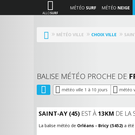
MÉTÉO
SURF
MÉTÉO
NEIGE
ALLO
SURF
MÉTÉO VILLE
CHOIX VILLE
SAIN
BALISE MÉTÉO PROCHE DE
F
météo ville 1 à 10 jours
météo vi
SAINT-AY (45)
EST À
13KM
DE LA 
La balise météo de
Orléans - Bricy (5452)
a été 