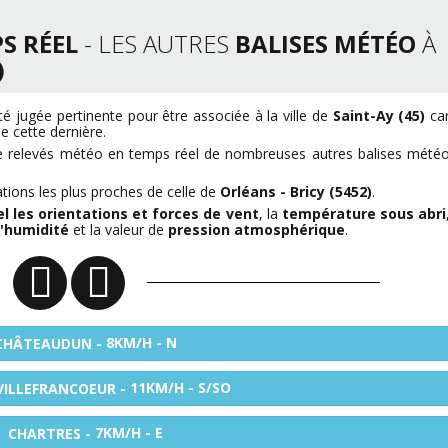
S RÉEL
- LES AUTRES
BALISES MÉTÉO
À
)
é jugée pertinente pour être associée à la ville de
Saint-Ay (45)
ca
e cette dernière.
e relevés météo en temps réel de nombreuses autres balises mété
ations les plus proches de celle de
Orléans - Bricy (5452)
.
l les orientations et forces de vent
, la
température sous abri
'humidité
et la valeur de
pression atmosphérique
.
8KM/H - N
CHÂTEAUDUN -
11KM/H - S/SO
 VILLEFRANCOEUR -
7KM/H - E
CHARTRES -