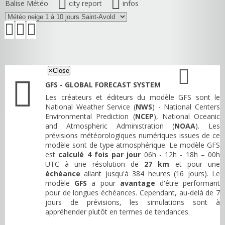
Balise Météo
city report
infos
×
Close
GFS - GLOBAL FORECAST SYSTEM
Les créateurs et éditeurs du modèle GFS sont le
National Weather Service (
NWS
) - National Centers
Environmental Prediction (
NCEP
), National Oceanic
and Atmospheric Administration (
NOAA
). Les
prévisions météorologiques numériques issues de ce
modèle sont de type atmosphérique. Le modèle GFS
est
calculé 4 fois par jour
06h - 12h - 18h – 00h
UTC à une résolution de
27 km
et pour une
échéance
allant jusqu'à 384 heures (16 jours). Le
modèle
GFS
a pour
avantage
d'être performant
pour de longues échéances. Cependant, au-delà de 7
jours de prévisions, les simulations sont à
appréhender plutôt en termes de tendances.