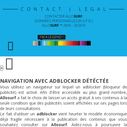
CONTACT | LÉGAL
CONTACTER
ALLO
SURF
DONNÉES PERSONNELLES (R.G.P.D.)
ALLO
SURF
™ 2005 - 2026 ©
I'M A LEGEND !
×
NAVIGATION AVEC ADBLOCKER DÉTÉCTÉE
Vous utilisez un navigateur sur lequel un adblocker (bloqueur de
publicité) est activé. Afin d'être accessible au plus grand nombre,
Allosurf
a fait le choix de laisser un accès gratuit à ses contenus à la
seule condition que des publicités soient affichées sur ses pages lors
de leurs consultations.
Le fait d'utiliser un
adblocker
vient heurter le modèle économiqu
déjà fragile nécessaire à la publication des contenus que vous
souhaitez consulter sur
Allosurf
. Aidez-nous à poursuivre l