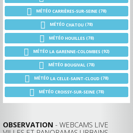
MÉTÉO
(78)
CARRIÈRES-SUR-SEINE
MÉTÉO
(78)
CHATOU
MÉTÉO
(78)
HOUILLES
MÉTÉO
(92)
LA GARENNE-COLOMBES
MÉTÉO
(78)
BOUGIVAL
MÉTÉO
(78)
LA CELLE-SAINT-CLOUD
MÉTÉO
(78)
CROISSY-SUR-SEINE
OBSERVATION
- WEBCAMS LIVE
VILLES ET PANORAMAS URBAINS