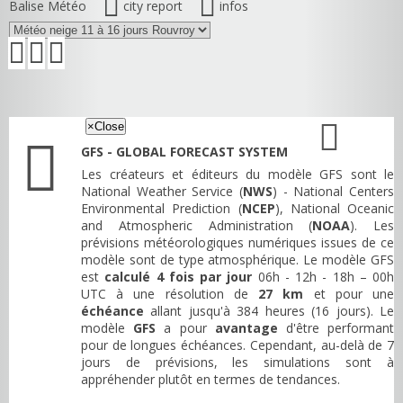
Balise Météo
city report
infos
×
Close
GFS - GLOBAL FORECAST SYSTEM
Les créateurs et éditeurs du modèle GFS sont le
National Weather Service (
NWS
) - National Centers
Environmental Prediction (
NCEP
), National Oceanic
and Atmospheric Administration (
NOAA
). Les
prévisions météorologiques numériques issues de ce
modèle sont de type atmosphérique. Le modèle GFS
est
calculé 4 fois par jour
06h - 12h - 18h – 00h
UTC à une résolution de
27 km
et pour une
échéance
allant jusqu'à 384 heures (16 jours). Le
modèle
GFS
a pour
avantage
d'être performant
pour de longues échéances. Cependant, au-delà de 7
jours de prévisions, les simulations sont à
appréhender plutôt en termes de tendances.