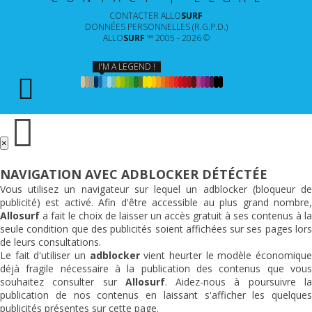
CONTACTER
ALLO
SURF
DONNÉES PERSONNELLES (R.G.P.D.)
ALLO
SURF
™ 2005 - 2026 ©
I'M A LEGEND !
×
NAVIGATION AVEC ADBLOCKER DÉTÉCTÉE
Vous utilisez un navigateur sur lequel un adblocker (bloqueur de
publicité) est activé. Afin d'être accessible au plus grand nombre,
Allosurf
a fait le choix de laisser un accès gratuit à ses contenus à la
seule condition que des publicités soient affichées sur ses pages lors
de leurs consultations.
Le fait d'utiliser un
adblocker
vient heurter le modèle économiqu
déjà fragile nécessaire à la publication des contenus que vous
souhaitez consulter sur
Allosurf
. Aidez-nous à poursuivre l
publication de nos contenus en laissant s'afficher les quelques
publicités présentes sur cette page.