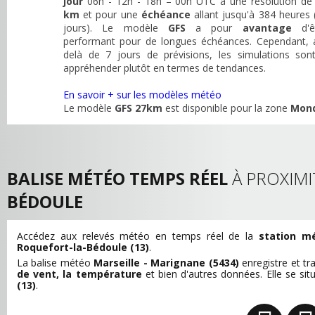
jour
06h - 12h - 18h – 00h UTC à une résolution d
km
et pour une
échéance
allant jusqu'à 384 heures 
jours). Le modèle
GFS
a pour
avantage
d'ê
performant pour de longues échéances. Cependant, 
delà de 7 jours de prévisions, les simulations son
appréhender plutôt en termes de tendances.
En savoir + sur les modèles météo
Le modèle
GFS 27km
est disponible pour la zone
Mon
BALISE MÉTÉO TEMPS RÉEL
À PROXIMI
BÉDOULE
Accédez aux relevés météo en temps réel de la
station m
Roquefort-la-Bédoule (13)
.
La balise météo
Marseille - Marignane (5434)
enregistre et t
de vent, la température
et bien d'autres données. Elle se si
(13)
.