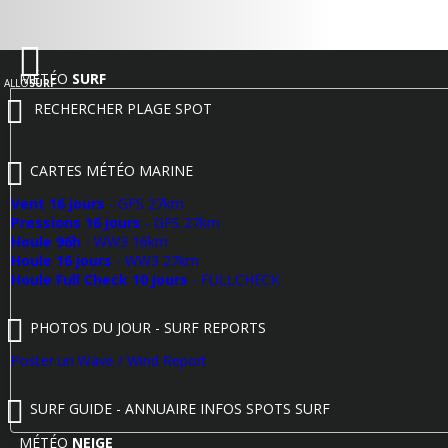
MÉTÉO
SURF
ALLO
SURF
RECHERCHER PLAGE SPOT
CARTES MÉTÉO MARINE
Vent 16 jours
- GFS 27km
Pressions 16 jours
- GFS 27km
Houle 96h
- WW3 16km
Houle 16 jours
- WW3 27km
Houle Full Check 10 jours
- FULLCHECK
PHOTOS DU JOUR - SURF REPORTS
Poster un Wave / Wind Report
SURF GUIDE - ANNUAIRE INFOS SPOTS SURF
MÉTÉO
NEIGE