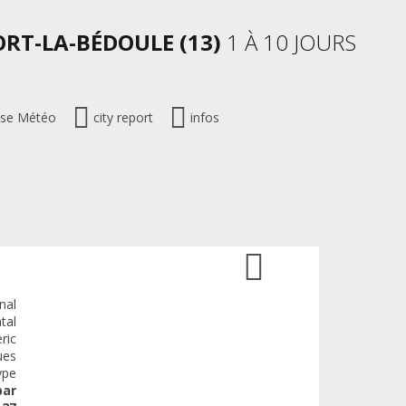
ORT-LA-BÉDOULE (13)
1 À 10 JOURS
ise Météo
city report
infos
nal
tal
ric
ues
ype
par