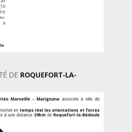
e
27
(16
tre
au-
t à
de
TÉ DE
ROQUEFORT-LA-
étéo Marseille - Marignane
associée à ville de
ransmet en
temps réel les orientations et forces
tue à une distance
39km
de
Roquefort-la-Bédoule