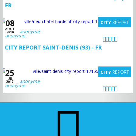
FR
08
CITY
REPORT
AOUT
anonyme
2018
CITY REPORT SAINT-DENIS (93) - FR
25
CITY
REPORT
JUIL
anonyme
2017