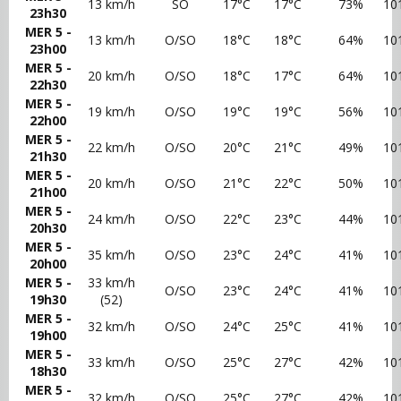
13 km/h
SO
17°C
17°C
73%
10
23h30
MER 5 -
13 km/h
O/SO
18°C
18°C
64%
10
23h00
MER 5 -
20 km/h
O/SO
18°C
17°C
64%
10
22h30
MER 5 -
19 km/h
O/SO
19°C
19°C
56%
10
22h00
MER 5 -
22 km/h
O/SO
20°C
21°C
49%
10
21h30
MER 5 -
20 km/h
O/SO
21°C
22°C
50%
10
21h00
MER 5 -
24 km/h
O/SO
22°C
23°C
44%
10
20h30
MER 5 -
35 km/h
O/SO
23°C
24°C
41%
10
20h00
MER 5 -
33 km/h
O/SO
23°C
24°C
41%
10
19h30
(52)
MER 5 -
32 km/h
O/SO
24°C
25°C
41%
10
19h00
MER 5 -
33 km/h
O/SO
25°C
27°C
42%
10
18h30
MER 5 -
32 km/h
O/SO
25°C
27°C
42%
10