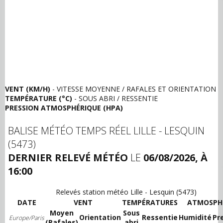
VENT (KM/H)
- VITESSE MOYENNE / RAFALES ET ORIENTATION
TEMPÉRATURE (°C)
- SOUS ABRI / RESSENTIE
PRESSION ATMOSPHÉRIQUE (HPA)
BALISE MÉTÉO TEMPS RÉEL LILLE - LESQUIN
(5473)
DERNIER RELEVÉ MÉTÉO
LE
06/08/2026, À
16:00
Relevés station météo Lille - Lesquin (5473)
DATE
VENT
TEMPÉRATURES
ATMOSPH
Moyen
Sous
Orientation
Ressentie
Humidité
Pr
Europe/Paris
(Rafales)
abri