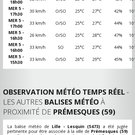
18h00
MER 5 -
30 km/h
O/SO
25°C
27°C
42%
10
17h30
MER 5 -
33 km/h
O/SO
25°C
27°C
44%
10
17h00
MER 5 -
26 km/h
O/SO
25°C
28°C
47%
10
16h30
MER 5 -
33 km/h
SO
25°C
27°C
44%
10
16h00
MER 5 -
33 km/h
O/SO
26°C
29°C
45%
10
15h30
OBSERVATION MÉTÉO TEMPS RÉEL
-
LES AUTRES
BALISES MÉTÉO
À
PROXIMITÉ DE
PRÉMESQUES (59)
La balise météo de
Lille - Lesquin (5473)
a été jugée
pertinente pour être associée à la ville de
Prémesques (59)