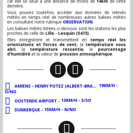
car elle se situe à une distance de moins de
14km
de cette
dernière.
Vous pouvez toutefois accéder aux données de relevés
météo en temps réel de nombreuses autres balises météo
en consultant notre rubrique
OBSERVATION
.
Les balises météo listées ci-dessous sont les stations les plus
proches de celle de
Lille - Lesquin (5473)
.
Elles enregistrent et transmettent en
temps réel les
orientations et forces de vent
, la
température sous
abri
, la
température ressentie
, le
pourcentage
d'humidité
et la valeur de
pression atmosphérique
.
19KM/H -
AMIENS - HENRY POTEZ (ALBERT-BRAY) -
O/NO
13KM/H - S/SO
OOSTENDE AIRPORT -
15KM/H - N/NO
DUNKERQUE -