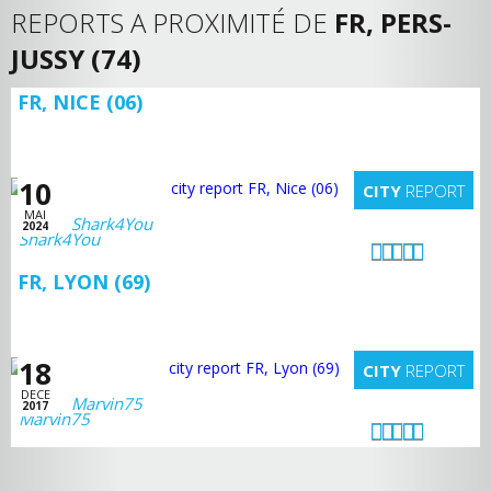
REPORTS A PROXIMITÉ DE
FR, PERS-
JUSSY (74)
FR, NICE (06)
10
CITY
REPORT
MAI
Shark4You
2024
FR, LYON (69)
18
CITY
REPORT
DECE
Marvin75
2017