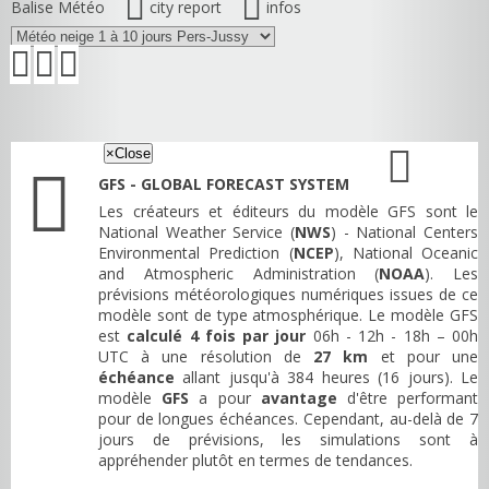
Balise Météo
city report
infos
×
Close
GFS - GLOBAL FORECAST SYSTEM
Les créateurs et éditeurs du modèle GFS sont le
National Weather Service (
NWS
) - National Centers
Environmental Prediction (
NCEP
), National Oceanic
and Atmospheric Administration (
NOAA
). Les
prévisions météorologiques numériques issues de ce
modèle sont de type atmosphérique. Le modèle GFS
est
calculé 4 fois par jour
06h - 12h - 18h – 00h
UTC à une résolution de
27 km
et pour une
échéance
allant jusqu'à 384 heures (16 jours). Le
modèle
GFS
a pour
avantage
d'être performant
pour de longues échéances. Cependant, au-delà de 7
jours de prévisions, les simulations sont à
appréhender plutôt en termes de tendances.