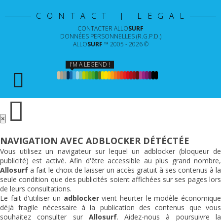
CONTACT | LÉGAL
CONTACTER
ALLO
SURF
DONNÉES PERSONNELLES (R.G.P.D.)
ALLO
SURF
™ 2005 - 2026 ©
I'M A LEGEND !
×
NAVIGATION AVEC ADBLOCKER DÉTÉCTÉE
Vous utilisez un navigateur sur lequel un adblocker (bloqueur de
publicité) est activé. Afin d'être accessible au plus grand nombre,
Allosurf
a fait le choix de laisser un accès gratuit à ses contenus à la
seule condition que des publicités soient affichées sur ses pages lors
de leurs consultations.
Le fait d'utiliser un
adblocker
vient heurter le modèle économiqu
déjà fragile nécessaire à la publication des contenus que vous
souhaitez consulter sur
Allosurf
. Aidez-nous à poursuivre l