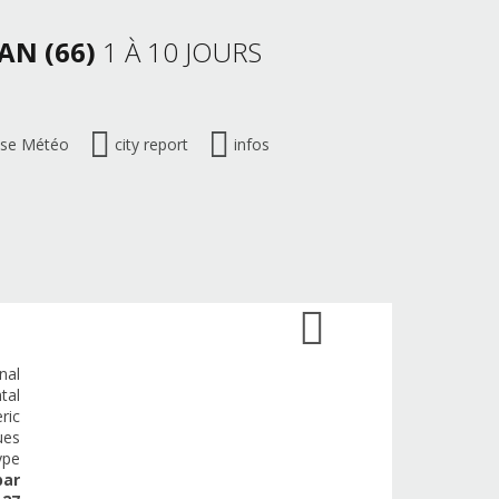
AN (66)
1 À 10 JOURS
ise Météo
city report
infos
nal
tal
ric
ues
ype
par