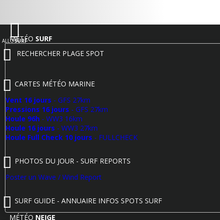
MÉTÉO
SURF
ALLO
SURF
RECHERCHER PLAGE SPOT
CARTES MÉTÉO MARINE
Vent 16 jours
- GFS 27km
Pressions 16 jours
- GFS 27km
Houle 96h
- WW3 16km
Houle 16 jours
- WW3 27km
Houle Full Check 10 jours
- FULLCHECK
PHOTOS DU JOUR - SURF REPORTS
Poster un Wave / Wind Report
SURF GUIDE - ANNUAIRE INFOS SPOTS SURF
MÉTÉO
NEIGE