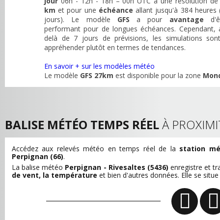
jour
06h - 12h - 18h – 00h UTC à une résolution d
km
et pour une
échéance
allant jusqu'à 384 heures 
jours). Le modèle
GFS
a pour
avantage
d'ê
performant pour de longues échéances. Cependant, 
delà de 7 jours de prévisions, les simulations son
appréhender plutôt en termes de tendances.
En savoir + sur les modèles météo
Le modèle
GFS 27km
est disponible pour la zone
Mon
BALISE MÉTÉO TEMPS RÉEL
À PROXIMI
Accédez aux relevés météo en temps réel de la
station mé
Perpignan (66)
.
La balise météo
Perpignan - Rivesaltes (5436)
enregistre et 
de vent, la température
et bien d'autres données. Elle se situ