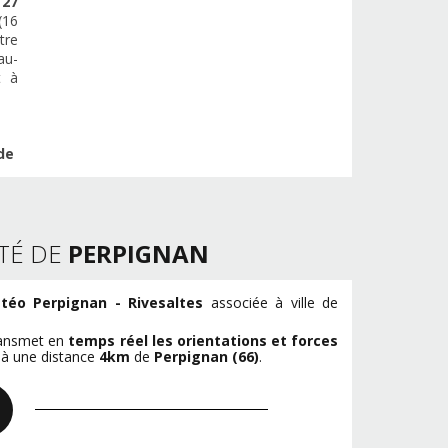
e
27
(16
tre
au-
t à
de
TÉ DE
PERPIGNAN
téo Perpignan - Rivesaltes
associée à ville de
transmet en
temps réel les orientations et forces
e à une distance
4km
de
Perpignan (66)
.