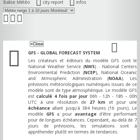
Balise Météo
city report
infos
×
Close
GFS - GLOBAL FORECAST SYSTEM
Les créateurs et éditeurs du modèle GFS sont le
National Weather Service (
NWS
) - National Centers
Environmental Prediction (
NCEP
), National Oceanic
and Atmospheric Administration (
NOAA
). Les
prévisions météorologiques numériques issues de ce
modèle sont de type atmosphérique. Le modèle GFS
est
calculé 4 fois par jour
06h - 12h - 18h – 00h
UTC à une résolution de
27 km
et pour une
échéance
allant jusqu'à 384 heures (16 jours). Le
modèle
GFS
a pour
avantage
d'être performant
pour de longues échéances. Cependant, au-delà de 7
jours de prévisions, les simulations sont à
appréhender plutôt en termes de tendances.