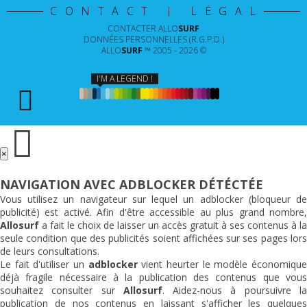
CONTACT | LÉGAL
CONTACTER
ALLO
SURF
DONNÉES PERSONNELLES (R.G.P.D.)
ALLO
SURF
™ 2005 - 2026 ©
I'M A LEGEND !
×
NAVIGATION AVEC ADBLOCKER DÉTÉCTÉE
Vous utilisez un navigateur sur lequel un adblocker (bloqueur de
publicité) est activé. Afin d'être accessible au plus grand nombre,
Allosurf
a fait le choix de laisser un accès gratuit à ses contenus à la
seule condition que des publicités soient affichées sur ses pages lors
de leurs consultations.
Le fait d'utiliser un
adblocker
vient heurter le modèle économiqu
déjà fragile nécessaire à la publication des contenus que vous
souhaitez consulter sur
Allosurf
. Aidez-nous à poursuivre l
publication de nos contenus en laissant s'afficher les quelques