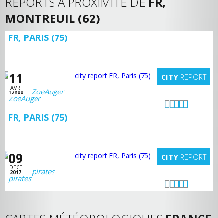
REPORTS A PROXIMITÉ DE
FR,
MONTREUIL (62)
FR, PARIS (75)
11
CITY
REPORT
AVRI
ZoeAuger
12h00
FR, PARIS (75)
09
CITY
REPORT
DECE
pirates
2017