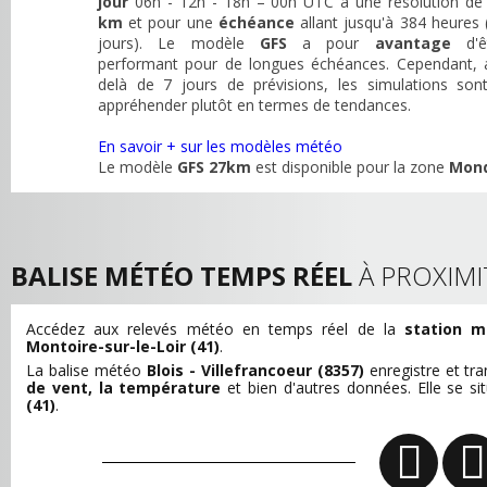
jour
06h - 12h - 18h – 00h UTC à une résolution d
km
et pour une
échéance
allant jusqu'à 384 heures 
jours). Le modèle
GFS
a pour
avantage
d'ê
performant pour de longues échéances. Cependant, 
delà de 7 jours de prévisions, les simulations son
appréhender plutôt en termes de tendances.
En savoir + sur les modèles météo
Le modèle
GFS 27km
est disponible pour la zone
Mon
BALISE MÉTÉO TEMPS RÉEL
À PROXIMI
Accédez aux relevés météo en temps réel de la
station m
Montoire-sur-le-Loir (41)
.
La balise météo
Blois - Villefrancoeur (8357)
enregistre et t
de vent, la température
et bien d'autres données. Elle se s
(41)
.