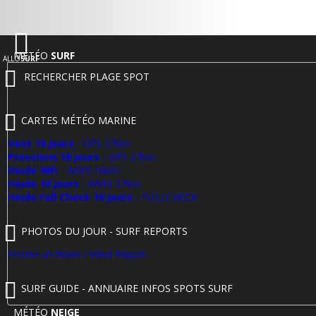
MÉTÉO
SURF
ALLO
SURF
RECHERCHER PLAGE SPOT
CARTES MÉTÉO MARINE
Vent 16 jours
- GFS 27km
Pressions 16 jours
- GFS 27km
Houle 96h
- WW3 16km
Houle 16 jours
- WW3 27km
Houle Full Check 10 jours
- FULLCHECK
PHOTOS DU JOUR - SURF REPORTS
Poster un Wave / Wind Report
SURF GUIDE - ANNUAIRE INFOS SPOTS SURF
MÉTÉO
NEIGE