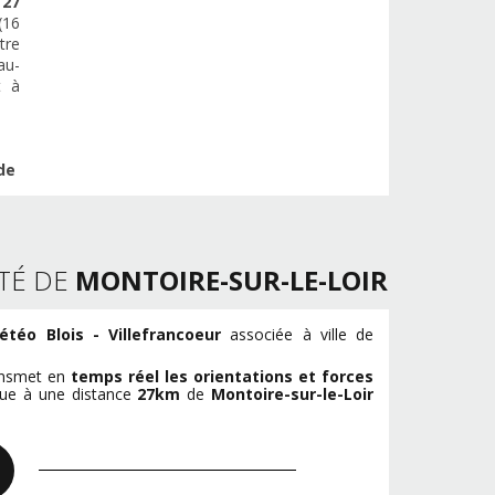
e
27
(16
tre
au-
t à
de
TÉ DE
MONTOIRE-SUR-LE-LOIR
étéo Blois - Villefrancoeur
associée à ville de
ransmet en
temps réel les orientations et forces
itue à une distance
27km
de
Montoire-sur-le-Loir