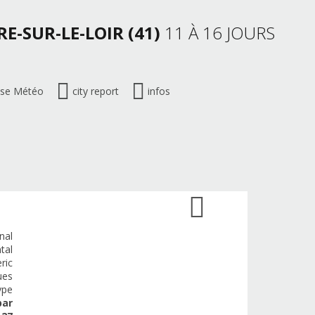
E-SUR-LE-LOIR (41)
11 À 16 JOURS
ise Météo
city report
infos
nal
tal
ric
ues
ype
par