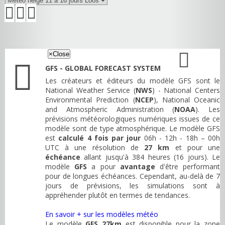
×
Close
GFS - GLOBAL FORECAST SYSTEM
Les créateurs et éditeurs du modèle GFS sont le
National Weather Service (
NWS
) - National Centers
Environmental Prediction (
NCEP
), National Oceanic
and Atmospheric Administration (
NOAA
). Les
prévisions météorologiques numériques issues de ce
modèle sont de type atmosphérique. Le modèle GFS
est
calculé 4 fois par jour
06h - 12h - 18h – 00h
UTC à une résolution de
27 km
et pour une
échéance
allant jusqu'à 384 heures (16 jours). Le
modèle
GFS
a pour
avantage
d'être performant
pour de longues échéances. Cependant, au-delà de 7
jours de prévisions, les simulations sont à
appréhender plutôt en termes de tendances.
En savoir + sur les modèles météo
Le modèle
GFS 27km
est disponible pour la zone