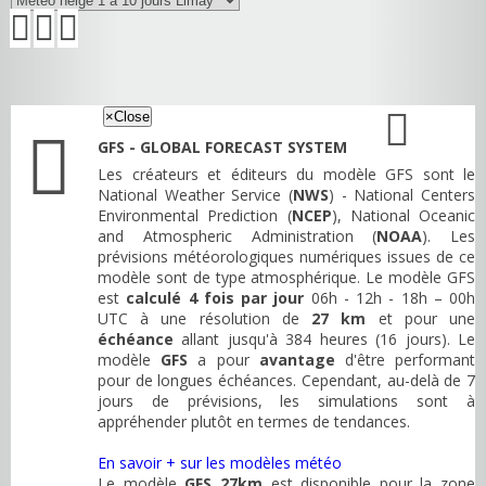
×
Close
GFS - GLOBAL FORECAST SYSTEM
Les créateurs et éditeurs du modèle GFS sont le
National Weather Service (
NWS
) - National Centers
Environmental Prediction (
NCEP
), National Oceanic
and Atmospheric Administration (
NOAA
). Les
prévisions météorologiques numériques issues de ce
modèle sont de type atmosphérique. Le modèle GFS
est
calculé 4 fois par jour
06h - 12h - 18h – 00h
UTC à une résolution de
27 km
et pour une
échéance
allant jusqu'à 384 heures (16 jours). Le
modèle
GFS
a pour
avantage
d'être performant
pour de longues échéances. Cependant, au-delà de 7
jours de prévisions, les simulations sont à
appréhender plutôt en termes de tendances.
En savoir + sur les modèles météo
Le modèle
GFS 27km
est disponible pour la zone