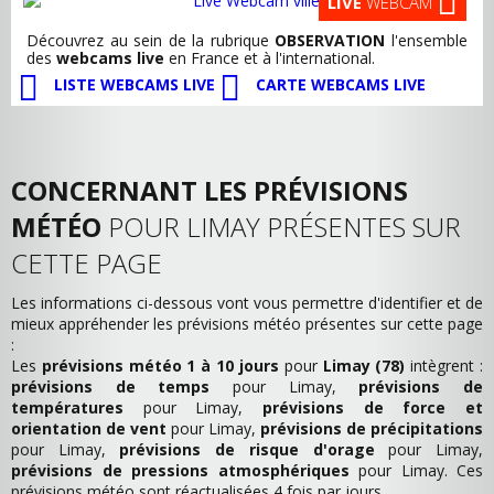
LIVE
WEBCAM
Découvrez au sein de la rubrique
OBSERVATION
l'ensemble
des
webcams live
en France et à l'international.
LISTE WEBCAMS LIVE
CARTE WEBCAMS LIVE
CONCERNANT LES PRÉVISIONS
MÉTÉO
POUR LIMAY PRÉSENTES SUR
CETTE PAGE
Les informations ci-dessous vont vous permettre d'identifier et de
mieux appréhender les prévisions météo présentes sur cette page
:
Les
prévisions météo 1 à 10 jours
pour
Limay (78)
intègrent :
prévisions de temps
pour Limay,
prévisions de
températures
pour Limay,
prévisions de force et
orientation de vent
pour Limay,
prévisions de précipitations
pour Limay,
prévisions de risque d'orage
pour Limay,
prévisions de pressions atmosphériques
pour Limay. Ces
prévisions météo sont réactualisées 4 fois par jours.