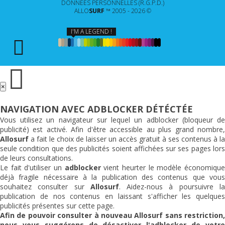
DONNÉES PERSONNELLES (R.G.P.D.)
ALLO
SURF
™ 2005 - 2026 ©
I'M A LEGEND !
×
NAVIGATION AVEC ADBLOCKER DÉTÉCTÉE
Vous utilisez un navigateur sur lequel un adblocker (bloqueur de
publicité) est activé. Afin d'être accessible au plus grand nombre,
Allosurf
a fait le choix de laisser un accès gratuit à ses contenus à la
seule condition que des publicités soient affichées sur ses pages lors
de leurs consultations.
Le fait d'utiliser un
adblocker
vient heurter le modèle économiqu
déjà fragile nécessaire à la publication des contenus que vous
souhaitez consulter sur
Allosurf
. Aidez-nous à poursuivre l
publication de nos contenus en laissant s'afficher les quelques
publicités présentes sur cette page.
Afin de pouvoir consulter à nouveau
Allosurf
sans restriction,
nous vous suggérons de désactiver l'adblocker de votre