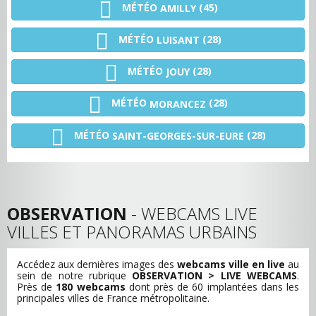
MÉTÉO
(45)
AMILLY
MÉTÉO
(28)
LUISANT
MÉTÉO
(28)
JOUY
MÉTÉO
(28)
MORANCEZ
MÉTÉO
(28)
SAINT-GEORGES-SUR-EURE
OBSERVATION
- WEBCAMS LIVE
VILLES ET PANORAMAS URBAINS
Accédez aux dernières images des
webcams ville en live
au
sein de notre rubrique
OBSERVATION > LIVE WEBCAMS
.
Près de
180 webcams
dont près de 60 implantées dans les
principales villes de France métropolitaine.