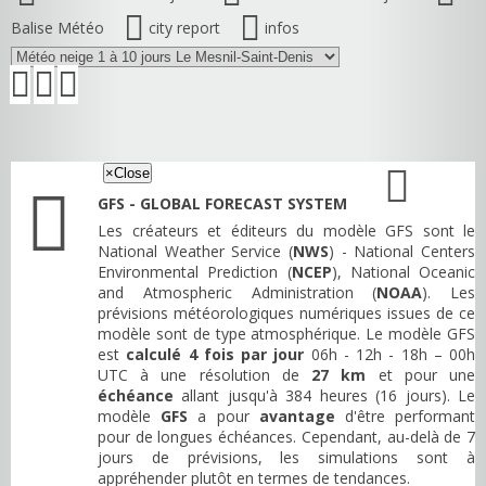
Balise Météo
city report
infos
×
Close
GFS - GLOBAL FORECAST SYSTEM
Les créateurs et éditeurs du modèle GFS sont le
National Weather Service (
NWS
) - National Centers
Environmental Prediction (
NCEP
), National Oceanic
and Atmospheric Administration (
NOAA
). Les
prévisions météorologiques numériques issues de ce
modèle sont de type atmosphérique. Le modèle GFS
est
calculé 4 fois par jour
06h - 12h - 18h – 00h
UTC à une résolution de
27 km
et pour une
échéance
allant jusqu'à 384 heures (16 jours). Le
modèle
GFS
a pour
avantage
d'être performant
pour de longues échéances. Cependant, au-delà de 7
jours de prévisions, les simulations sont à
appréhender plutôt en termes de tendances.