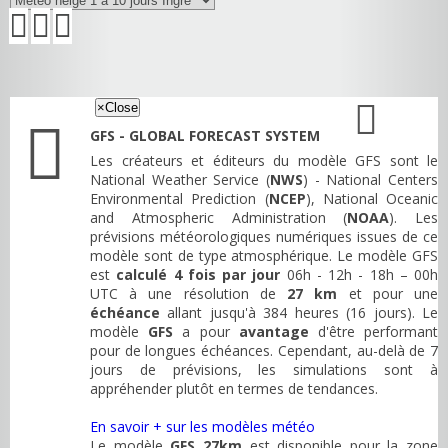
×
Close
GFS - GLOBAL FORECAST SYSTEM
Les créateurs et éditeurs du modèle GFS sont le
National Weather Service (
NWS
) - National Centers
Environmental Prediction (
NCEP
), National Oceanic
and Atmospheric Administration (
NOAA
). Les
prévisions météorologiques numériques issues de ce
modèle sont de type atmosphérique. Le modèle GFS
est
calculé 4 fois par jour
06h - 12h - 18h – 00h
UTC à une résolution de
27 km
et pour une
échéance
allant jusqu'à 384 heures (16 jours). Le
modèle
GFS
a pour
avantage
d'être performant
pour de longues échéances. Cependant, au-delà de 7
jours de prévisions, les simulations sont à
appréhender plutôt en termes de tendances.
En savoir + sur les modèles météo
Le modèle
GFS 27km
est disponible pour la zone