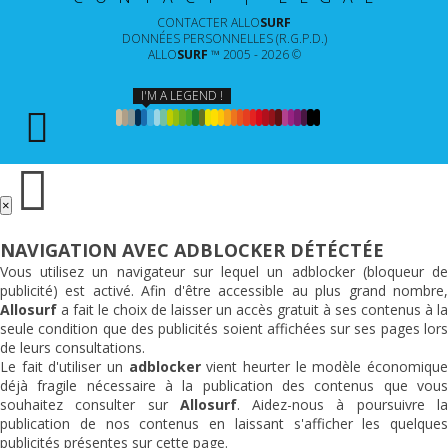
CONTACTER
ALLO
SURF
DONNÉES PERSONNELLES (R.G.P.D.)
ALLO
SURF
™ 2005 - 2026 ©
I'M A LEGEND !
×
NAVIGATION AVEC ADBLOCKER DÉTÉCTÉE
Vous utilisez un navigateur sur lequel un adblocker (bloqueur de
publicité) est activé. Afin d'être accessible au plus grand nombre,
Allosurf
a fait le choix de laisser un accès gratuit à ses contenus à la
seule condition que des publicités soient affichées sur ses pages lors
de leurs consultations.
Le fait d'utiliser un
adblocker
vient heurter le modèle économiqu
déjà fragile nécessaire à la publication des contenus que vous
souhaitez consulter sur
Allosurf
. Aidez-nous à poursuivre l
publication de nos contenus en laissant s'afficher les quelques
publicités présentes sur cette page.