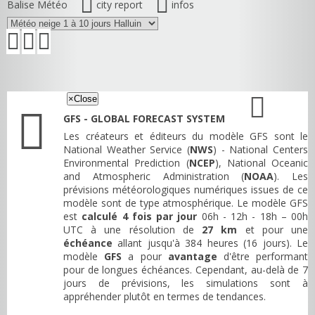
Balise Météo
city report
infos
×
Close
GFS - GLOBAL FORECAST SYSTEM
Les créateurs et éditeurs du modèle GFS sont le
National Weather Service (
NWS
) - National Centers
Environmental Prediction (
NCEP
), National Oceanic
and Atmospheric Administration (
NOAA
). Les
prévisions météorologiques numériques issues de ce
modèle sont de type atmosphérique. Le modèle GFS
est
calculé 4 fois par jour
06h - 12h - 18h – 00h
UTC à une résolution de
27 km
et pour une
échéance
allant jusqu'à 384 heures (16 jours). Le
modèle
GFS
a pour
avantage
d'être performant
pour de longues échéances. Cependant, au-delà de 7
jours de prévisions, les simulations sont à
appréhender plutôt en termes de tendances.