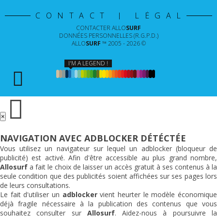
CONTACT | LÉGAL
CONTACTER
ALLO
SURF
DONNÉES PERSONNELLES (R.G.P.D.)
ALLO
SURF
™ 2005 - 2026 ©
I'M A LEGEND !
×
NAVIGATION AVEC ADBLOCKER DÉTÉCTÉE
Vous utilisez un navigateur sur lequel un adblocker (bloqueur de
publicité) est activé. Afin d'être accessible au plus grand nombre,
Allosurf
a fait le choix de laisser un accès gratuit à ses contenus à la
seule condition que des publicités soient affichées sur ses pages lors
de leurs consultations.
Le fait d'utiliser un
adblocker
vient heurter le modèle économiqu
déjà fragile nécessaire à la publication des contenus que vous
souhaitez consulter sur
Allosurf
. Aidez-nous à poursuivre l