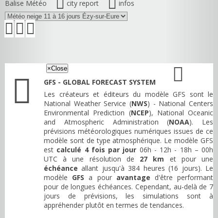
Balise Météo
city report
infos
×
Close
GFS - GLOBAL FORECAST SYSTEM
Les créateurs et éditeurs du modèle GFS sont le
National Weather Service (
NWS
) - National Centers
Environmental Prediction (
NCEP
), National Oceanic
and Atmospheric Administration (
NOAA
). Les
prévisions météorologiques numériques issues de ce
modèle sont de type atmosphérique. Le modèle GFS
est
calculé 4 fois par jour
06h - 12h - 18h – 00h
UTC à une résolution de
27 km
et pour une
échéance
allant jusqu'à 384 heures (16 jours). Le
modèle
GFS
a pour
avantage
d'être performant
pour de longues échéances. Cependant, au-delà de 7
jours de prévisions, les simulations sont à
appréhender plutôt en termes de tendances.