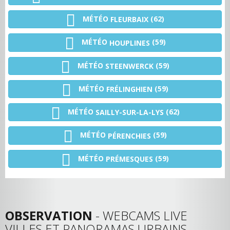
MÉTÉO
(62)
FLEURBAIX
MÉTÉO
(59)
HOUPLINES
MÉTÉO
(59)
STEENWERCK
MÉTÉO
(59)
FRÉLINGHIEN
MÉTÉO
(62)
SAILLY-SUR-LA-LYS
MÉTÉO
(59)
PÉRENCHIES
MÉTÉO
(59)
PRÉMESQUES
OBSERVATION
- WEBCAMS LIVE
VILLES ET PANORAMAS URBAINS