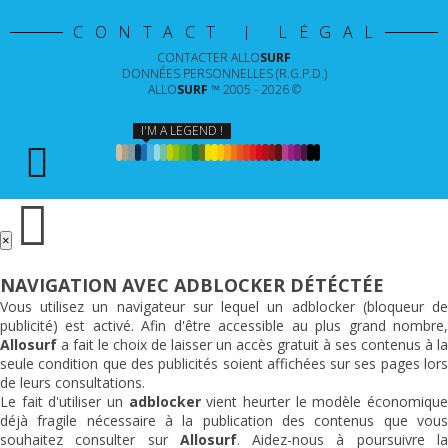
CONTACT | LÉGAL
CONTACTER
ALLO
SURF
DONNÉES PERSONNELLES (R.G.P.D.)
ALLO
SURF
™ 2005 - 2026 ©
I'M A LEGEND !
×
NAVIGATION AVEC ADBLOCKER DÉTÉCTÉE
Vous utilisez un navigateur sur lequel un adblocker (bloqueur de
publicité) est activé. Afin d'être accessible au plus grand nombre,
Allosurf
a fait le choix de laisser un accès gratuit à ses contenus à la
seule condition que des publicités soient affichées sur ses pages lors
de leurs consultations.
Le fait d'utiliser un
adblocker
vient heurter le modèle économiqu
déjà fragile nécessaire à la publication des contenus que vous
souhaitez consulter sur
Allosurf
. Aidez-nous à poursuivre l