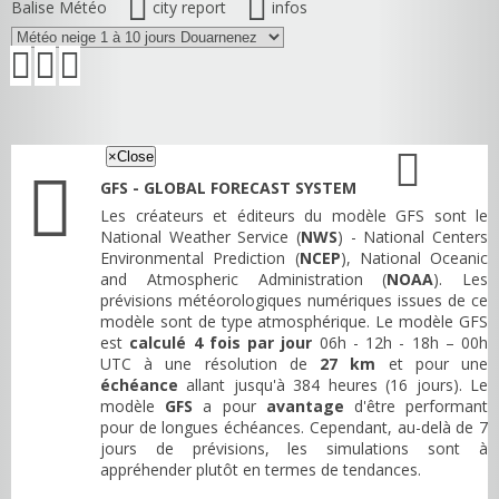
Balise Météo
city report
infos
×
Close
GFS - GLOBAL FORECAST SYSTEM
Les créateurs et éditeurs du modèle GFS sont le
National Weather Service (
NWS
) - National Centers
Environmental Prediction (
NCEP
), National Oceanic
and Atmospheric Administration (
NOAA
). Les
prévisions météorologiques numériques issues de ce
modèle sont de type atmosphérique. Le modèle GFS
est
calculé 4 fois par jour
06h - 12h - 18h – 00h
UTC à une résolution de
27 km
et pour une
échéance
allant jusqu'à 384 heures (16 jours). Le
modèle
GFS
a pour
avantage
d'être performant
pour de longues échéances. Cependant, au-delà de 7
jours de prévisions, les simulations sont à
appréhender plutôt en termes de tendances.