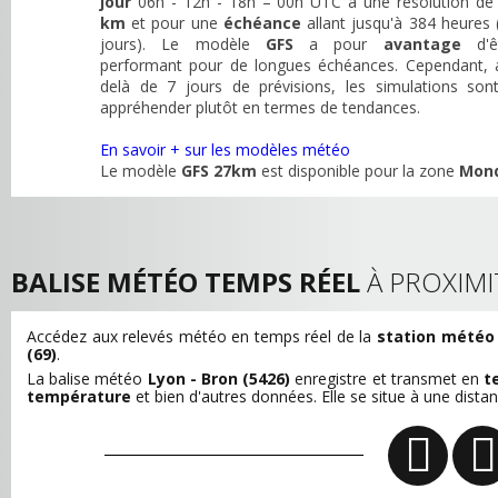
jour
06h - 12h - 18h – 00h UTC à une résolution d
km
et pour une
échéance
allant jusqu'à 384 heures 
jours). Le modèle
GFS
a pour
avantage
d'ê
performant pour de longues échéances. Cependant, 
delà de 7 jours de prévisions, les simulations son
appréhender plutôt en termes de tendances.
En savoir + sur les modèles météo
Le modèle
GFS 27km
est disponible pour la zone
Mon
BALISE MÉTÉO TEMPS RÉEL
À PROXIMI
Accédez aux relevés météo en temps réel de la
station météo 
(69)
.
La balise météo
Lyon - Bron (5426)
enregistre et transmet en
t
température
et bien d'autres données. Elle se situe à une dista