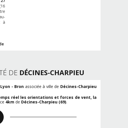
e
27
(16
tre
au-
t à
de
TÉ DE
DÉCINES-CHARPIEU
Lyon - Bron
associée à ville de
Décines-Charpieu
emps réel les orientations et forces de vent, la
nce
4km
de
Décines-Charpieu (69)
.