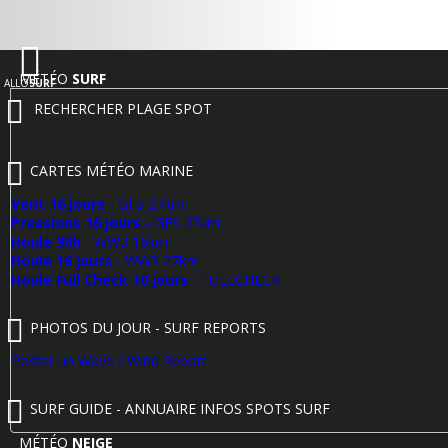
MÉTÉO
SURF
ALLO
SURF
RECHERCHER PLAGE SPOT
CARTES MÉTÉO MARINE
Vent 16 jours
- GFS 27km
Pressions 16 jours
- GFS 27km
Houle 96h
- WW3 16km
Houle 16 jours
- WW3 27km
Houle Full Check 10 jours
- FULLCHECK
PHOTOS DU JOUR - SURF REPORTS
Poster un Wave / Wind Report
SURF GUIDE - ANNUAIRE INFOS SPOTS SURF
MÉTÉO
NEIGE