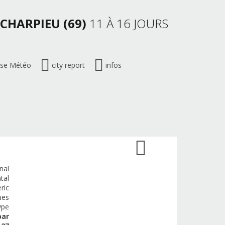
-CHARPIEU (69)
11 À 16 JOURS
ise Météo
city report
infos
nal
tal
ric
ues
ype
par