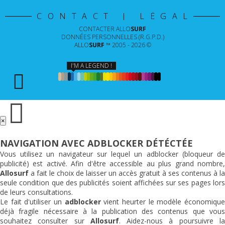
CONTACT | LÉGAL
CONTACTER
ALLO
SURF
DONNÉES PERSONNELLES (R.G.P.D.)
ALLO
SURF
™ 2005 - 2026 ©
I'M A LEGEND !
×
NAVIGATION AVEC ADBLOCKER DÉTÉCTÉE
Vous utilisez un navigateur sur lequel un adblocker (bloqueur de
publicité) est activé. Afin d'être accessible au plus grand nombre,
Allosurf
a fait le choix de laisser un accès gratuit à ses contenus à la
seule condition que des publicités soient affichées sur ses pages lors
de leurs consultations.
Le fait d'utiliser un
adblocker
vient heurter le modèle économiqu
déjà fragile nécessaire à la publication des contenus que vous
souhaitez consulter sur
Allosurf
. Aidez-nous à poursuivre l