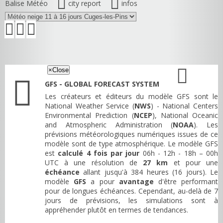
Balise Météo
city report
infos
×
Close
GFS - GLOBAL FORECAST SYSTEM
Les créateurs et éditeurs du modèle GFS sont le
National Weather Service (
NWS
) - National Centers
Environmental Prediction (
NCEP
), National Oceanic
and Atmospheric Administration (
NOAA
). Les
prévisions météorologiques numériques issues de ce
modèle sont de type atmosphérique. Le modèle GFS
est
calculé 4 fois par jour
06h - 12h - 18h – 00h
UTC à une résolution de
27 km
et pour une
échéance
allant jusqu'à 384 heures (16 jours). Le
modèle
GFS
a pour
avantage
d'être performant
pour de longues échéances. Cependant, au-delà de 7
jours de prévisions, les simulations sont à
appréhender plutôt en termes de tendances.