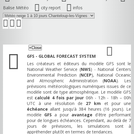
Balise Météo
city report
infos
×
Close
GFS - GLOBAL FORECAST SYSTEM
Les créateurs et éditeurs du modèle GFS sont le
National Weather Service (
NWS
) - National Centers
Environmental Prediction (
NCEP
), National Oceanic
and Atmospheric Administration (
NOAA
). Les
prévisions météorologiques numériques issues de ce
modèle sont de type atmosphérique. Le modèle GFS
est
calculé 4 fois par jour
06h - 12h - 18h – 00h
UTC à une résolution de
27 km
et pour une
échéance
allant jusqu'à 384 heures (16 jours). Le
modèle
GFS
a pour
avantage
d'être performant
pour de longues échéances. Cependant, au-delà de 7
jours de prévisions, les simulations sont à
appréhender plutôt en termes de tendances.