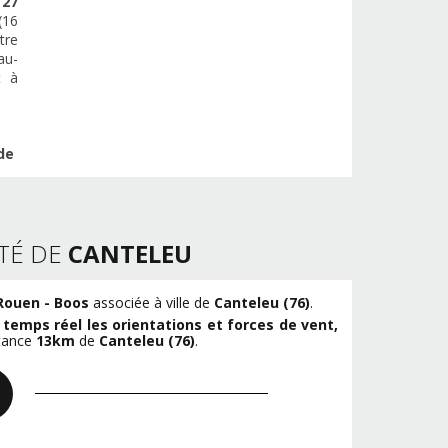
e
27
(16
tre
au-
t à
de
TÉ DE
CANTELEU
Rouen - Boos
associée à ville de
Canteleu (76)
.
n
temps réel les orientations et forces de vent,
stance
13km
de
Canteleu (76)
.