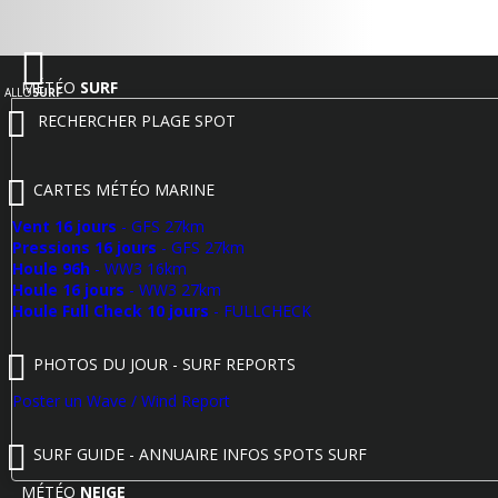
MÉTÉO
SURF
ALLO
SURF
RECHERCHER PLAGE SPOT
CARTES MÉTÉO MARINE
Vent 16 jours
- GFS 27km
Pressions 16 jours
- GFS 27km
Houle 96h
- WW3 16km
Houle 16 jours
- WW3 27km
Houle Full Check 10 jours
- FULLCHECK
PHOTOS DU JOUR - SURF REPORTS
Poster un Wave / Wind Report
SURF GUIDE - ANNUAIRE INFOS SPOTS SURF
MÉTÉO
NEIGE