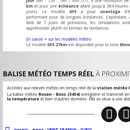
jour
06h - 12h - 18h – 00h UTC à une résolution d
km
et pour une
échéance
allant jusqu'à 384 heures 
jours). Le modèle
GFS
a pour
avantage
d'ê
performant pour de longues échéances. Cependant, 
delà de 7 jours de prévisions, les simulations son
appréhender plutôt en termes de tendances.
En savoir + sur les modèles météo
Le modèle
GFS 27km
est disponible pour la zone
Mon
BALISE MÉTÉO TEMPS RÉEL
À PROXIMI
Accédez aux relevés météo en temps réel de la
station météo 
La balise météo
Rouen - Boos (5454)
enregistre et transmet e
la température
et bien d'autres données. Elle se situe à une di
: VENT 19 KM/H - O/NO