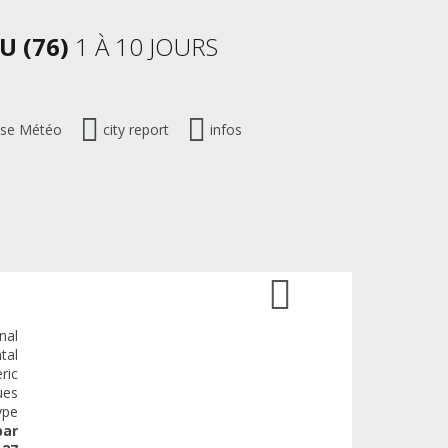
U (76)
1 À 10 JOURS
ise Météo
city report
infos
nal
tal
ric
ues
ype
par