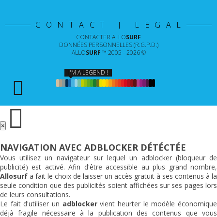
CONTACT | LÉGAL
CONTACTER
ALLO
SURF
DONNÉES PERSONNELLES (R.G.P.D.)
ALLO
SURF
™ 2005 - 2026 ©
I'M A LEGEND !
×
NAVIGATION AVEC ADBLOCKER DÉTÉCTÉE
Vous utilisez un navigateur sur lequel un adblocker (bloqueur de
publicité) est activé. Afin d'être accessible au plus grand nombre,
Allosurf
a fait le choix de laisser un accès gratuit à ses contenus à la
seule condition que des publicités soient affichées sur ses pages lors
de leurs consultations.
Le fait d'utiliser un
adblocker
vient heurter le modèle économiqu
déjà fragile nécessaire à la publication des contenus que vous