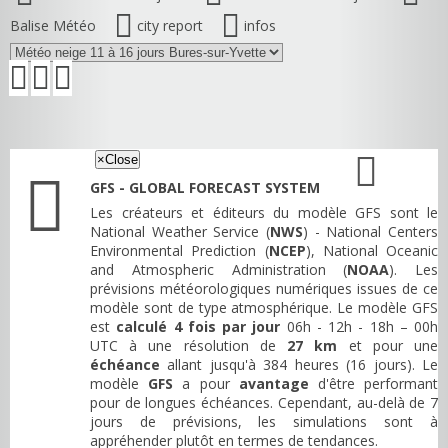
Balise Météo
city report
infos
×
Close
GFS - GLOBAL FORECAST SYSTEM
Les créateurs et éditeurs du modèle GFS sont le
National Weather Service (
NWS
) - National Centers
Environmental Prediction (
NCEP
), National Oceanic
and Atmospheric Administration (
NOAA
). Les
prévisions météorologiques numériques issues de ce
modèle sont de type atmosphérique. Le modèle GFS
est
calculé 4 fois par jour
06h - 12h - 18h – 00h
UTC à une résolution de
27 km
et pour une
échéance
allant jusqu'à 384 heures (16 jours). Le
modèle
GFS
a pour
avantage
d'être performant
pour de longues échéances. Cependant, au-delà de 7
jours de prévisions, les simulations sont à
appréhender plutôt en termes de tendances.