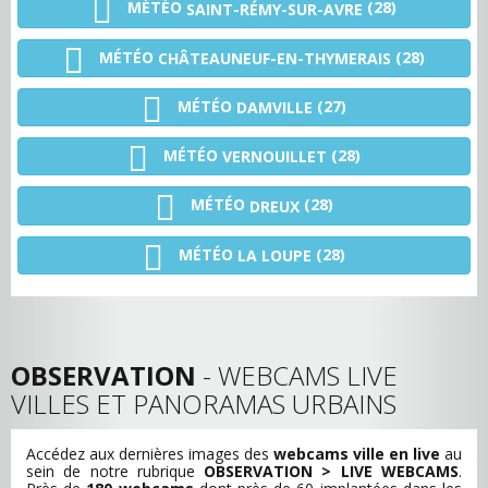
MÉTÉO
(28)
SAINT-RÉMY-SUR-AVRE
MÉTÉO
(28)
CHÂTEAUNEUF-EN-THYMERAIS
MÉTÉO
(27)
DAMVILLE
MÉTÉO
(28)
VERNOUILLET
MÉTÉO
(28)
DREUX
MÉTÉO
(28)
LA LOUPE
OBSERVATION
- WEBCAMS LIVE
VILLES ET PANORAMAS URBAINS
Accédez aux dernières images des
webcams ville en live
au
sein de notre rubrique
OBSERVATION > LIVE WEBCAMS
.