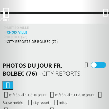
LO
SURF
MÉTÉO VILLE
CHOIX VILLE
BOLBEC (76)
CITY REPORTS DE BOLBEC (76)
PHOTOS DU JOUR FR,
BOLBEC (76)
- CITY REPORTS
météo ville 1 à 10 jours
météo ville 11 à 16 jours
Balise météo
city report
infos