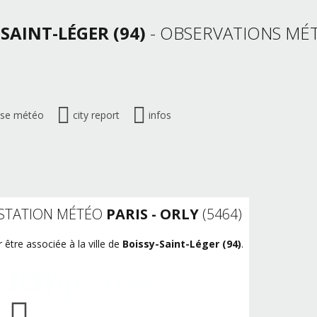
-SAINT-LÉGER (94)
- OBSERVATIONS MÉ
ise météo
city report
infos
 STATION MÉTÉO
PARIS - ORLY
(5464)
 être associée à la ville de
Boissy-Saint-Léger (94)
.