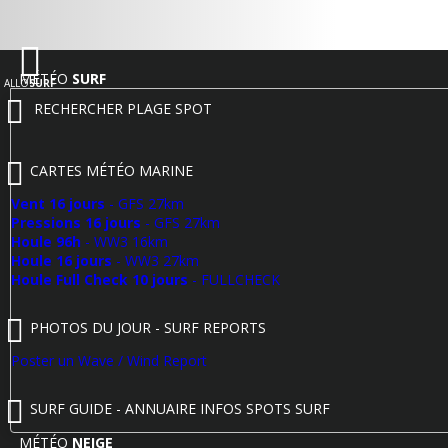
MÉTÉO
SURF
ALLO
SURF
RECHERCHER PLAGE SPOT
CARTES MÉTÉO MARINE
Vent 16 jours
- GFS 27km
Pressions 16 jours
- GFS 27km
Houle 96h
- WW3 16km
Houle 16 jours
- WW3 27km
Houle Full Check 10 jours
- FULLCHECK
PHOTOS DU JOUR - SURF REPORTS
Poster un Wave / Wind Report
SURF GUIDE - ANNUAIRE INFOS SPOTS SURF
MÉTÉO
NEIGE