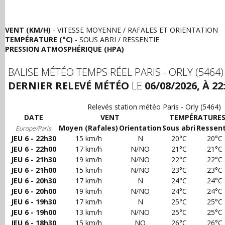
VENT (KM/H)
- VITESSE MOYENNE / RAFALES ET ORIENTATION
TEMPÉRATURE (°C)
- SOUS ABRI / RESSENTIE
PRESSION ATMOSPHÉRIQUE (HPA)
BALISE MÉTÉO TEMPS RÉEL PARIS - ORLY (5464)
DERNIER RELEVÉ MÉTÉO
LE
06/08/2026, À 22
Relevés station météo Paris - Orly (5464)
DATE
VENT
TEMPÉRATURE
Moyen (Rafales)
Orientation
Sous abri
Ressent
Europe/Paris
JEU 6 - 22h30
15 km/h
N
20°C
20°C
JEU 6 - 22h00
17 km/h
N/NO
21°C
21°C
JEU 6 - 21h30
19 km/h
N/NO
22°C
22°C
JEU 6 - 21h00
15 km/h
N/NO
23°C
23°C
JEU 6 - 20h30
17 km/h
N
24°C
24°C
JEU 6 - 20h00
19 km/h
N/NO
24°C
24°C
JEU 6 - 19h30
17 km/h
N
25°C
25°C
JEU 6 - 19h00
13 km/h
N/NO
25°C
25°C
JEU 6 - 18h30
15 km/h
NO
26°C
26°C