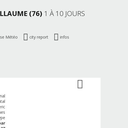
ILLAUME (76)
1 À 10 JOURS
ise Météo
city report
infos
nal
tal
ric
ues
ype
par