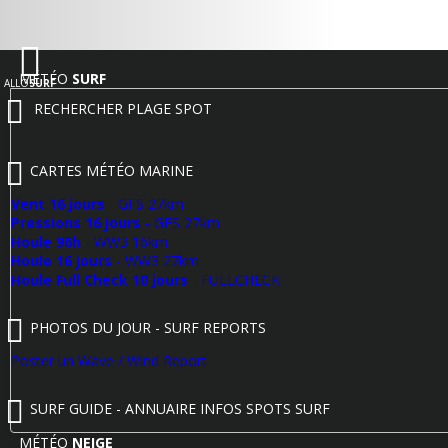
MÉTÉO
SURF
ALLO
SURF
RECHERCHER PLAGE SPOT
CARTES MÉTÉO MARINE
Vent 16 jours
- GFS 27km
Pressions 16 jours
- GFS 27km
Houle 96h
- WW3 16km
Houle 16 jours
- WW3 27km
Houle Full Check 10 jours
- FULLCHECK
PHOTOS DU JOUR - SURF REPORTS
Poster un Wave / Wind Report
SURF GUIDE - ANNUAIRE INFOS SPOTS SURF
MÉTÉO
NEIGE