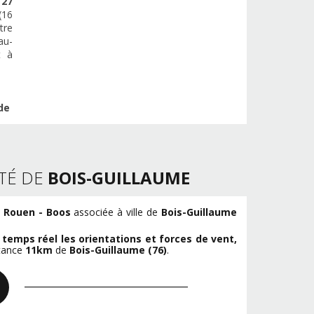
e
27
(16
tre
au-
t à
de
TÉ DE
BOIS-GUILLAUME
 Rouen - Boos
associée à ville de
Bois-Guillaume
n
temps réel les orientations et forces de vent,
stance
11km
de
Bois-Guillaume (76)
.