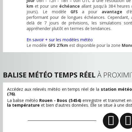
jour
06h - 12h - 18h – 00h UTC à une résolution d
km
et pour une
échéance
allant jusqu'à 384 heures 
jours). Le modèle
GFS
a pour
avantage
d'ê
performant pour de longues échéances. Cependant, 
delà de 7 jours de prévisions, les simulations son
appréhender plutôt en termes de tendances.
En savoir + sur les modèles météo
Le modèle
GFS 27km
est disponible pour la zone
Mon
BALISE MÉTÉO TEMPS RÉEL
À PROXIMI
Accédez aux relevés météo en temps réel de la
station météo
(76)
.
La balise météo
Rouen - Boos (5454)
enregistre et transmet e
la température
et bien d'autres données. Elle se situe à une di